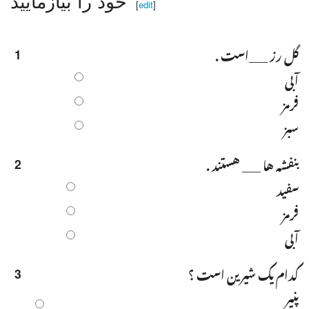
خود را بیازمایید
[
edit
]
گل رز ___است .
1
آبی
فرمز
سبز
بنفشه ها ___ هستند .
2
سفید
فرمز
آبی
کدام یک شیرین است ؟
3
پنیر