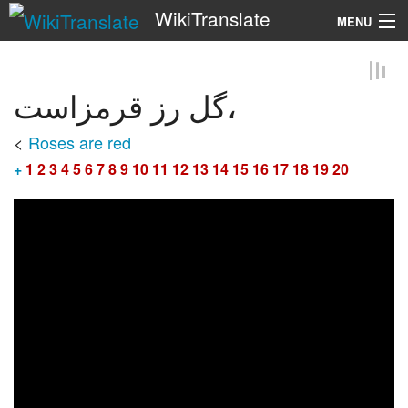
WikiTranslate
MENU
Search
گل رز قرمزاست،
<
Roses are red
+
1
2
3
4
5
6
7
8
9
10
11
12
13
14
15
16
17
18
19
20