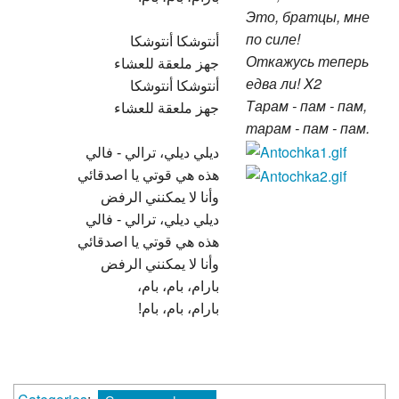
Это, братцы, мне
по силе!
أنتوشكا أنتوشكا
Откажусь теперь
جهز ملعقة للعشاء
едва ли! X2
أنتوشكا أنتوشكا
Тарам - пам - пам,
جهز ملعقة للعشاء
тарам - пам - пам.
ديلي ديلي، ترالي - فالي
هذه هي قوتي يا اصدقائي
وأنا لا يمكنني الرفض
ديلي ديلي، ترالي - فالي
هذه هي قوتي يا اصدقائي
وأنا لا يمكنني الرفض
بارام، بام، بام،
بارام، بام، بام!
Categories
:
Союзмультфильм