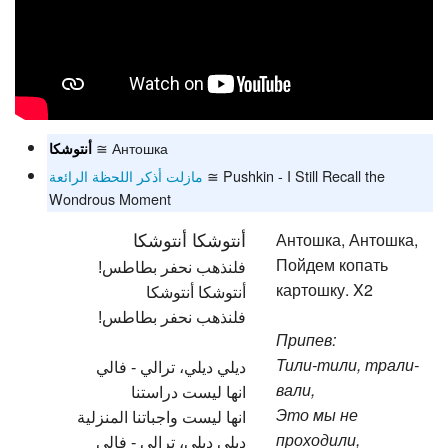
≅ Антошка
أنتوشكا
مازلت أذكر اللحظة الرائعة
≅ Pushkin - I Still Recall the
Wondrous Moment
Антошка, Антошка,
أنتوشكا أنتوشكا
Пойдем копать
فلنذهب نحفر بطاطس!
картошку. X2
أنتوشكا أنتوشكا
فلنذهب نحفر بطاطس!
Припев:
Тили-тили, трали-
ديلي ديلي، ترالي - فالي
вали,
انها ليست دراستنا
Это мы не
انها ليست واجباتنا المنزلية
проходили,
ديلي ديلي، ترالي - فالي