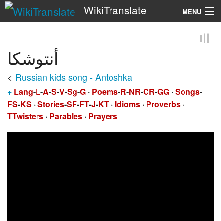
WikiTranslate
MENU
Search
أنتوشكا
<
Russian kids song - Antoshka
+
Lang
-
L
-
A
-
S
-
V
-
Sg
-
G
·
Poems
-
R
-
NR
-
CR
-
GG
·
Songs
-
FS
-
KS
·
Stories
-
SF
-
FT
-
J
-
KT
·
Idioms
·
Proverbs
·
TTwisters
·
Parables
·
Prayers