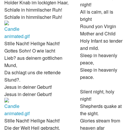
Holder Knab im lockigten Haar,
night!
Schlafe in himmlischer Ruh!
All is calm, all is
Schlafe in himmlischer Ruh!
bright
Round yon Virgin
Mother and Child
Holy Infant so tender
Stille Nacht! Heilige Nacht!
and mild.
Gottes Sohn! O wie lacht
Sleep in heavenly
Lieb? aus deinem gottlichen
peace,
Mund,
Sleep in heavenly
Da schlagt uns die rettende
peace.
Stund?.
Jesus in deiner Geburt!
Silent night, holy
Jesus in deiner Geburt!
night!
Shepherds quake at
the sight.
Stille Nacht! Heilige Nacht!
Glories stream from
Die der Welt Heil gebracht,
heaven afar