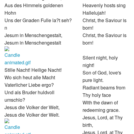
Aus des Himmels goldenen
Heavenly hosts sing
Hohn
Hallelujah!
Uns der Gnaden Fulle la?t seh?
Christ, the Saviour is
n
born!
Jesum in Menschengestalt,
Christ, the Saviour is
Jesum in Menschengestalt
born!
Silent night, holy
night!
Stille Nacht! Heilige Nacht!
Son of God, love's
Wo sich heut alle Macht
pure light.
Vaterlicher Liebe ergo?
Radiant beams from
Und als Bruder huldvoll
Thy holy face
umschlo?
With the dawn of
Jesus die Volker der Welt,
redeeming grace.
Jesus die Volker der Welt.
Jesus, Lord, at Thy
birth,
Jesus, Lord, at Thy