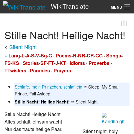
WikiTranslate
MENU
Search
Stille Nacht! Heilige Nacht!
<
Silent Night
+
Lang
-
L
-
A
-
S
-
V
-
Sg
-
G
·
Poems
-
R
-
NR
-
CR
-
GG
·
Songs
-
FS
-
KS
·
Stories
-
SF
-
FT
-
J
-
KT
·
Idioms
·
Proverbs
·
TTwisters
·
Parables
·
Prayers
Schlafe, mein Prinzchen, schlaf' ein
≅ Sleep, My Small
Prince, Fall Asleep
≅ Silent Night
Stille Nacht! Heilige Nacht!
Stille Nacht! Heilige Nacht!
Alles schlaft; einsam wacht
Nur das traute heilige Paar.
Silent night, holy