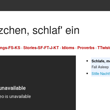
zchen, schlaf' ein
ngs
-
FS
-
KS
·
Stories
-
SF
-
FT
-
J
-
KT
·
Idioms
·
Proverbs
·
TTwist
Schlafe, m
Fall Asleep
Stille Nacht