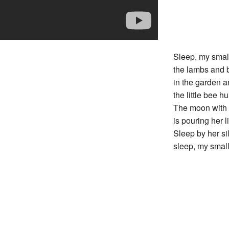
Sleep, my small
the lambs and 
in the garden a
the little bee 
The moon with 
is pouring her l
Sleep by her sil
sleep, my small 