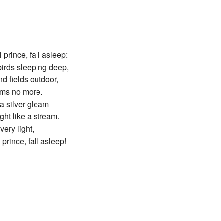
Recent chang
 prince, fall asleep:
birds sleeping deep,
nd fields outdoor,
hums no more.
a silver gleam
ight like a stream.
very light,
prince, fall asleep!