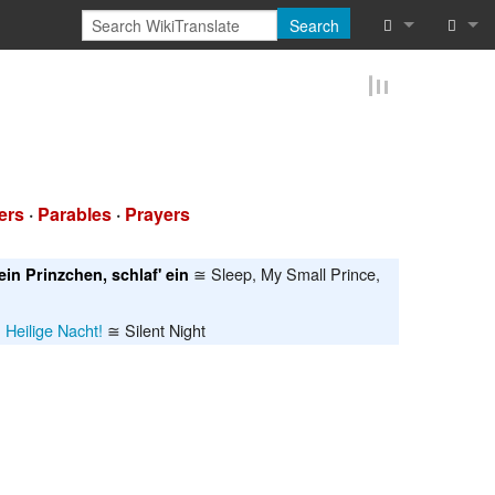
Search
What links he
Log in
Related chan
Reques
Special pages
ers
·
Parables
·
Prayers
Printable vers
Permanent lin
≅ Sleep, My Small Prince,
ein Prinzchen, schlaf' ein
Page informat
! Heilige Nacht!
≅ Silent Night
Cite this page
Browse proper
Browse proper