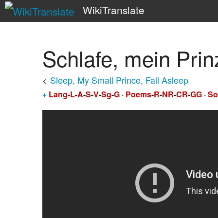
WikiTranslate
Schlafe, mein Prin
<
Sleep, My Small Prince, Fall Asleep
+
Lang
-
L
-
A
-
S
-
V
-
Sg
-
G
·
Poems
-
R
-
NR
-
CR
-
GG
·
So