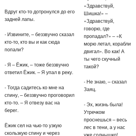
«Здравствуй,
Вдруг кто-то дотронулся до его
Шишка!» –
задней лапы.
«Здравствуй,
говорю, где
- Извините, – беззвучно сказал
пропадал?» – «К
кто-то, кто вы и как сюда
морю летал, корабли
попали?
двигал». Во как! А
ты чего скучный
- Я – Ёжик, – тоже беззвучно
такой?
ответил Ёжик. – Я упал в реку.
- Не знаю, – сказал
- Тогда садитесь ко мне на
Заяц.
спину, – беззвучно проговорил
кто-то. – Я отвезу вас на
- Эх, жизнь была!
берег.
Утречком
проснешься – весь
Ёжик сел на чью-то узкую
лес в тени, а у нас
скользкую спину и через
уже солнышко!