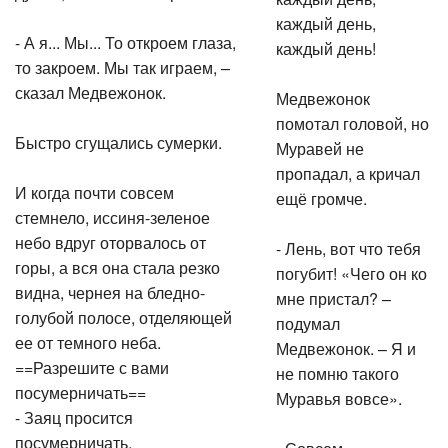
каждый день,
- А я... Мы... То откроем глаза,
каждый день!
то закроем. Мы так играем, –
сказал Медвежонок.
Медвежонок
помотал головой, но
Быстро сгущались сумерки.
Муравей не
пропадал, а кричал
И когда почти совсем
ещё громче.
стемнело, иссиня-зеленое
небо вдруг оторвалось от
- Лень, вот что тебя
горы, а вся она стала резко
погубит! «Чего он ко
видна, чернея на бледно-
мне пристал? –
голубой полосе, отделяющей
подумал
ее от темного неба.
Медвежонок. – Я и
==Разрешите с вами
не помню такого
посумерничать==
Муравья вовсе».
- Заяц просится
посумерничать.
- Совсем