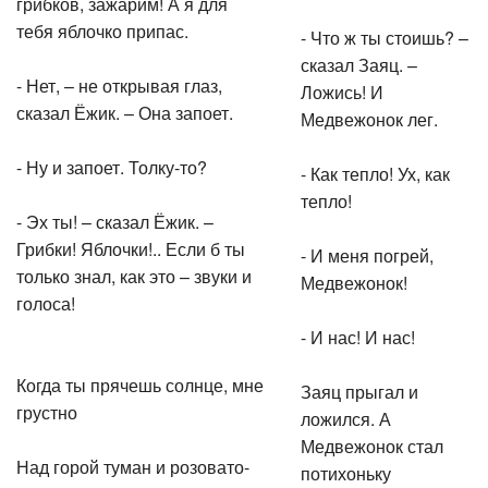
грибков, зажарим! А я для
тебя яблочко припас.
- Что ж ты стоишь? –
сказал Заяц. –
- Нет, – не открывая глаз,
Ложись! И
сказал Ёжик. – Она запоет.
Медвежонок лег.
- Ну и запоет. Толку-то?
- Как тепло! Ух, как
тепло!
- Эх ты! – сказал Ёжик. –
Грибки! Яблочки!.. Если б ты
- И меня погрей,
только знал, как это – звуки и
Медвежонок!
голоса!
- И нас! И нас!
Когда ты прячешь солнце, мне
Заяц прыгал и
грустно
ложился. А
Медвежонок стал
Над горой туман и розовато-
потихоньку