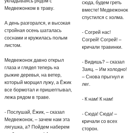
укладываясь рядом с
сюда, будем греть
Медвежонком в траву.
вместе! Медвежонок
спустился с холма.
А день разгорался, и высокая
стройная осень шаталась
- Согрей нас!
соснами и кружилась полым
Согрей! Согрей! –
листом.
кричали травинки.
Медвежонок давно открыл
- Видишь? – сказал
глаза и глядел теперь на
Заяц. – Им холодно!
рыжие деревья, на ветер,
– Снова прыгнул и
который морщил лужу, а Ёжик
лег.
все бормотал и пришептывал,
лежа рядом в траве.
- К нам! К нам!
- Послушай, Ёжик, – сказал
- Сюда! Сюда! –
Медвежонок, – зачем нам эта
кричали со всех
лягушка, а? Пойдем наберем
сторон.