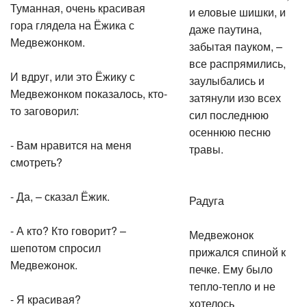
Туманная, очень красивая
и еловые шишки, и
гора глядела на Ёжика с
даже паутина,
Медвежонком.
забытая пауком, –
все распрямились,
И вдруг, или это Ёжику с
заулыбались и
Медвежонком показалось, кто-
затянули изо всех
то заговорил:
сил последнюю
осеннюю песню
- Вам нравится на меня
травы.
смотреть?
- Да, – сказал Ёжик.
Радуга
- А кто? Кто говорит? –
Медвежонок
шепотом спросил
прижался спиной к
Медвежонок.
печке. Ему было
тепло-тепло и не
- Я красивая?
хотелось