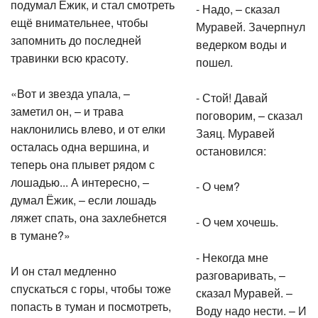
подумал Ёжик, и стал смотреть
- Надо, – сказал
ещё внимательнее, чтобы
Муравей. Зачерпнул
запомнить до последней
ведерком воды и
травинки всю красоту.
пошел.
«Вот и звезда упала, –
- Стой! Давай
заметил он, – и трава
поговорим, – сказал
наклонились влево, и от елки
Заяц. Муравей
осталась одна вершина, и
остановился:
теперь она плывет рядом с
лошадью... А интересно, –
- О чем?
думал Ёжик, – если лошадь
ляжет спать, она захлебнется
- О чем хочешь.
в тумане?»
- Некогда мне
И он стал медленно
разговаривать, –
спускаться с горы, чтобы тоже
сказал Муравей. –
попасть в туман и посмотреть,
Воду надо нести. – И