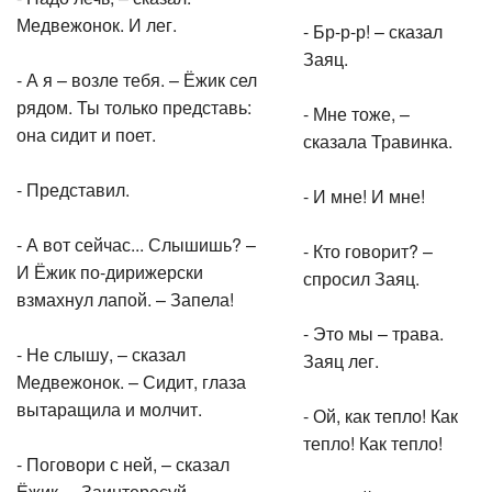
Медвежонок. И лег.
- Бр-р-р! – сказал
Заяц.
- А я – возле тебя. – Ёжик сел
рядом. Ты только представь:
- Мне тоже, –
она сидит и поет.
сказала Травинка.
- Представил.
- И мне! И мне!
- А вот сейчас... Слышишь? –
- Кто говорит? –
И Ёжик по-дирижерски
спросил Заяц.
взмахнул лапой. – Запела!
- Это мы – трава.
- Не слышу, – сказал
Заяц лег.
Медвежонок. – Сидит, глаза
вытаращила и молчит.
- Ой, как тепло! Как
тепло! Как тепло!
- Поговори с ней, – сказал
Ёжик. – Заинтересуй.