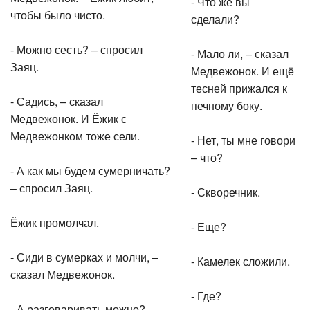
- Что же вы
чтобы было чисто.
сделали?
- Можно сесть? – спросил
- Мало ли, – сказал
Заяц.
Медвежонок. И ещё
тесней прижался к
- Садись, – сказал
печному боку.
Медвежонок. И Ёжик с
Медвежонком тоже сели.
- Нет, ты мне говори
– что?
- А как мы будем сумерничать?
– спросил Заяц.
- Скворечник.
Ёжик промолчал.
- Еще?
- Сиди в сумерках и молчи, –
- Камелек сложили.
сказал Медвежонок.
- Где?
- А разговаривать можно? –