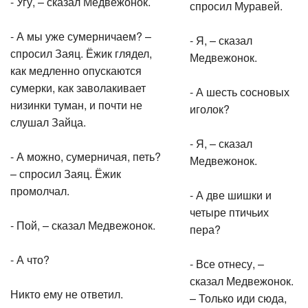
- Угу, – сказал Медвежонок.
спросил Муравей.
- А мы уже сумерничаем? –
- Я, – сказал
спросил Заяц. Ёжик глядел,
Медвежонок.
как медленно опускаются
сумерки, как заволакивает
- А шесть сосновых
низинки туман, и почти не
иголок?
слушал Зайца.
- Я, – сказал
- А можно, сумерничая, петь?
Медвежонок.
– спросил Заяц. Ёжик
промолчал.
- А две шишки и
четыре птичьих
- Пой, – сказал Медвежонок.
пера?
- А что?
- Все отнесу, –
сказал Медвежонок.
Никто ему не ответил.
– Только иди сюда,