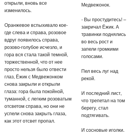
открыли, вновь все
Медвежонок.
изменилось.
- Вы простудитесь! –
Оранжевое вспыхивало кое-
закричал Ёжик. А
где слева и справа, розовое
травинки поднялись
вдруг появилось справа,
во весь рост и
розово-голубое исчезло, и
запели громкими
гора вся стала такой темной,
голосами.
торжественной, что от нее
просто нельзя было отвести
Пел весь луг над
глаз, Ёжик с Медвежонком
рекой.
снова закрыли и открыли
глаза: гора была покойной,
И последний лист,
туманной, с легким розоватым
что трепетал на том
отсветом справа, но они не
берегу, стал
успели снова закрыть глаза,
подтягивать.
как этот отсвет пропал.
И сосновые иголки,