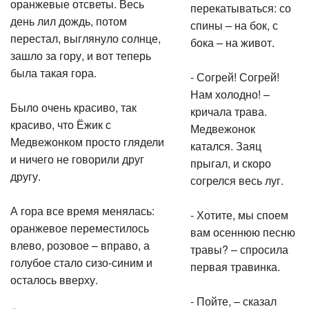
оранжевые отсветы. Весь
перекатываться: со
день лил дождь, потом
спины – на бок, с
перестал, выглянуло солнце,
бока – на живот.
зашло за гору, и вот теперь
была такая гора.
- Согрей! Согрей!
Нам холодно! –
Было очень красиво, так
кричала трава.
красиво, что Ёжик с
Медвежонок
Медвежонком просто глядели
катался. Заяц
и ничего не говорили друг
прыгал, и скоро
другу.
согрелся весь луг.
А гора все время менялась:
- Хотите, мы споем
оранжевое переместилось
вам осеннюю песню
влево, розовое – вправо, а
травы? – спросила
голубое стало сизо-синим и
первая травинка.
осталось вверху.
- Пойте, – сказал