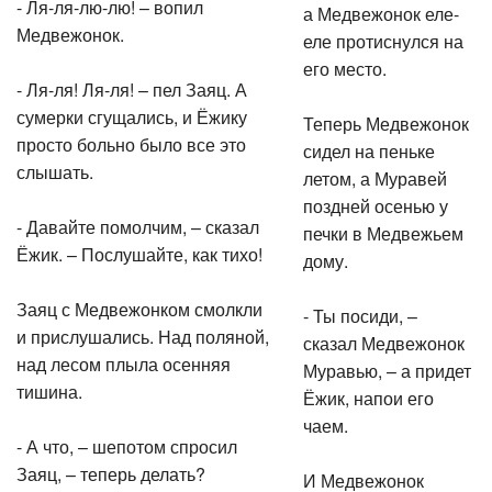
- Ля-ля-лю-лю! – вопил
а Медвежонок еле-
Медвежонок.
еле протиснулся на
его место.
- Ля-ля! Ля-ля! – пел Заяц. А
сумерки сгущались, и Ёжику
Теперь Медвежонок
просто больно было все это
сидел на пеньке
слышать.
летом, а Муравей
поздней осенью у
- Давайте помолчим, – сказал
печки в Медвежьем
Ёжик. – Послушайте, как тихо!
дому.
Заяц с Медвежонком смолкли
- Ты посиди, –
и прислушались. Над поляной,
сказал Медвежонок
над лесом плыла осенняя
Муравью, – а придет
тишина.
Ёжик, напои его
чаем.
- А что, – шепотом спросил
Заяц, – теперь делать?
И Медвежонок