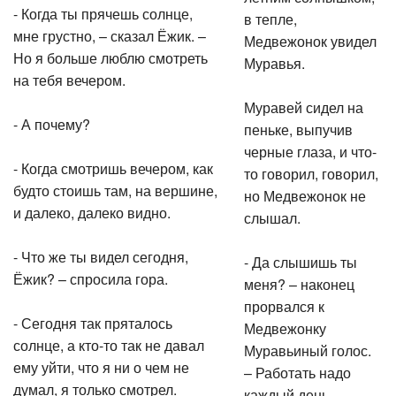
- Когда ты прячешь солнце,
в тепле,
мне грустно, – сказал Ёжик. –
Медвежонок увидел
Но я больше люблю смотреть
Муравья.
на тебя вечером.
Муравей сидел на
- А почему?
пеньке, выпучив
черные глаза, и что-
- Когда смотришь вечером, как
то говорил, говорил,
будто стоишь там, на вершине,
но Медвежонок не
и далеко, далеко видно.
слышал.
- Что же ты видел сегодня,
- Да слышишь ты
Ёжик? – спросила гора.
меня? – наконец
прорвался к
- Сегодня так пряталось
Медвежонку
солнце, а кто-то так не давал
Муравьиный голос.
ему уйти, что я ни о чем не
– Работать надо
думал, я только смотрел.
каждый день,