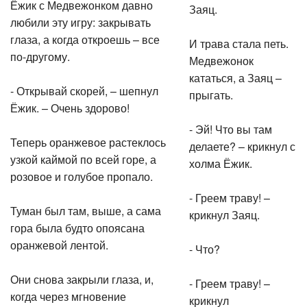
Ёжик с Медвежонком давно
Заяц.
любили эту игру: закрывать
глаза, а когда откроешь – все
И трава стала петь.
по-другому.
Медвежонок
кататься, а Заяц –
- Открывай скорей, – шепнул
прыгать.
Ёжик. – Очень здорово!
- Эй! Что вы там
Теперь оранжевое растеклось
делаете? – крикнул с
узкой каймой по всей горе, а
холма Ёжик.
розовое и голубое пропало.
- Греем траву! –
Туман был там, выше, а сама
крикнул Заяц.
гора была будто опоясана
оранжевой лентой.
- Что?
Они снова закрыли глаза, и,
- Греем траву! –
когда через мгновение
крикнул