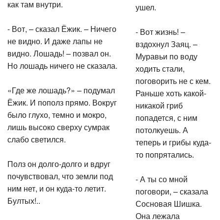
как там внутри.
ушел.
- Вот, – сказал Ёжик. – Ничего
- Вот жизнь! –
не видно. И даже лапы не
вздохнул Заяц. –
видно. Лошадь! – позвал он.
Муравьи по воду
Но лошадь ничего не сказала.
ходить стали,
поговорить не с кем.
«Где же лошадь?» – подумал
Раньше хоть какой-
Ёжик. И пополз прямо. Вокруг
никакой гриб
было глухо, темно и мокро,
попадется, с ним
лишь высоко сверху сумрак
потолкуешь. А
слабо светился.
теперь и грибы куда-
то попрятались.
Полз он долго-долго и вдруг
почувствовал, что земли под
- А ты со мной
ним нет, и он куда-то летит.
поговори, – сказала
Бултых!..
Сосновая Шишка.
Она лежала