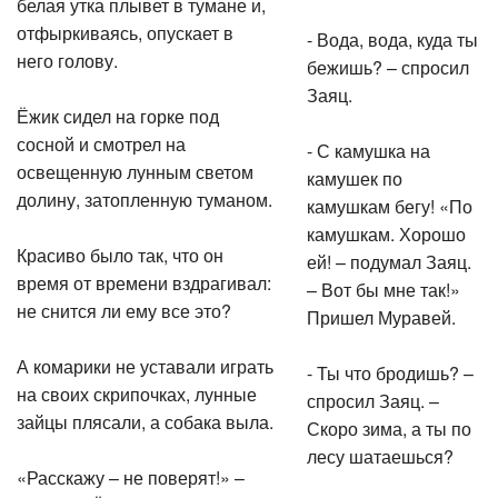
белая утка плывет в тумане и,
отфыркиваясь, опускает в
- Вода, вода, куда ты
него голову.
бежишь? – спросил
Заяц.
Ёжик сидел на горке под
сосной и смотрел на
- С камушка на
освещенную лунным светом
камушек по
долину, затопленную туманом.
камушкам бегу! «По
камушкам. Хорошо
Красиво было так, что он
ей! – подумал Заяц.
время от времени вздрагивал:
– Вот бы мне так!»
не снится ли ему все это?
Пришел Муравей.
А комарики не уставали играть
- Ты что бродишь? –
на своих скрипочках, лунные
спросил Заяц. –
зайцы плясали, а собака выла.
Скоро зима, а ты по
лесу шатаешься?
«Расскажу – не поверят!» –