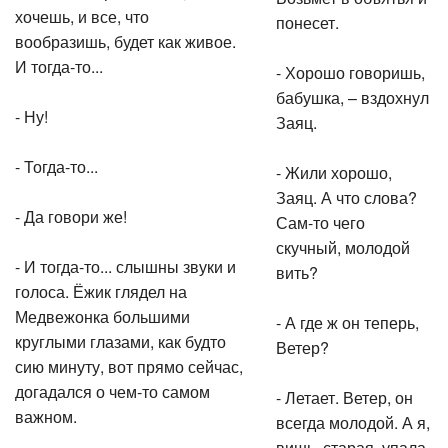
хочешь, и все, что
понесет.
вообразишь, будет как живое.
И тогда-то...
- Хорошо говоришь,
бабушка, – вздохнул
- Ну!
Заяц.
- Тогда-то...
- Жили хорошо,
Заяц. А что слова?
- Да говори же!
Сам-то чего
скучный, молодой
- И тогда-то... слышны звуки и
вить?
голоса. Ёжик глядел на
Медвежонка большими
- А где ж он теперь,
круглыми глазами, как будто
Ветер?
сию минуту, вот прямо сейчас,
догадался о чем-то самом
- Летает. Ветер, он
важном.
всегда молодой. А я,
вишь, старая, упала.