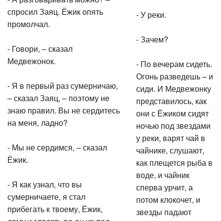
спросил Заяц. Ёжик опять
- У реки.
промолчал.
- Зачем?
- Говори, – сказал
Медвежонок.
- По вечерам сидеть.
Огонь разведешь – и
- Я в первый раз сумерничаю,
сиди. И Медвежонку
– сказал Заяц, – поэтому не
представилось, как
знаю правил. Вы не сердитесь
они с Ёжиком сидят
на меня, ладно?
ночью под звездами
у реки, варят чай в
- Мы не сердимся, – сказал
чайнике, слушают,
Ёжик.
как плещется рыба в
воде, и чайник
- Я как узнал, что вы
сперва урчит, а
сумерничаете, я стал
потом клокочет, и
прибегать к твоему, Ёжик,
звезды падают
дому и глядеть во-он из-под