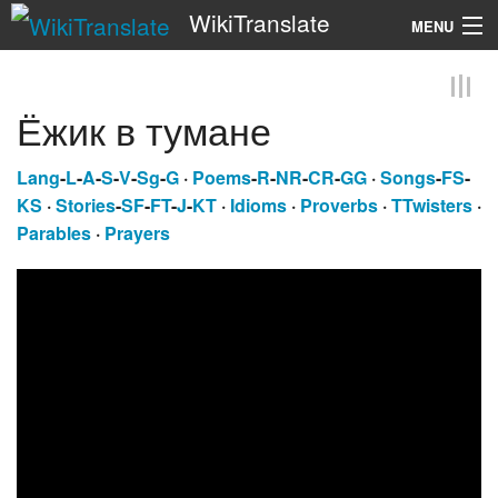
WikiTranslate
MENU
Search
Ёжик в тумане
Lang
-
L
-
A
-
S
-
V
-
Sg
-
G
·
Poems
-
R
-
NR
-
CR
-
GG
·
Songs
-
FS
-
KS
·
Stories
-
SF
-
FT
-
J
-
KT
·
Idioms
·
Proverbs
·
TTwisters
·
Parables
·
Prayers