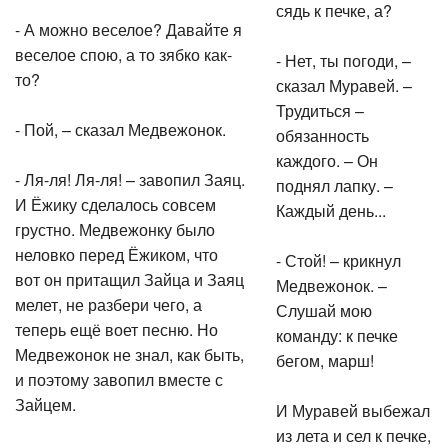
сядь к печке, а?
- А можно веселое? Давайте я
веселое спою, а то зябко как-
- Нет, ты погоди, –
то?
сказал Муравей. –
Трудиться –
- Пой, – сказал Медвежонок.
обязанность
каждого. – Он
- Ля-ля! Ля-ля! – завопил Заяц.
поднял лапку. –
И Ёжику сделалось совсем
Каждый день...
грустно. Медвежонку было
неловко перед Ёжиком, что
- Стой! – крикнул
вот он притащил Зайца и Заяц
Медвежонок. –
мелет, не разбери чего, а
Слушай мою
теперь ещё воет песню. Но
команду: к печке
Медвежонок не знал, как быть,
бегом, марш!
и поэтому завопил вместе с
Зайцем.
И Муравей выбежал
из лета и сел к печке,