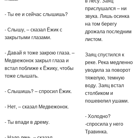
в лесу. Заяц
прислушался – ни
- Ты ее и сейчас слышишь?
звука. Лишь осинка
на том берегу
- Слышу, – сказал Ёжик с
дрожала последним
закрытыми глазами.
листом.
- Давай я тоже закрою глаза. –
Заяц спустился к
Медвежонок закрыл глаза и
реке. Река медленно
встал поближе к Ёжику, чтобы
уводила за поворот
тоже слышать.
тяжелую, темную
воду. Заяц встал
- Слышишь? – спросил Ёжик.
столбиком и
пошевелил ушами.
- Нет, – сказал Медвежонок.
- Холодно?
- Ты впади в дрему.
-спросила у него
Травинка.
- Надо лечь, – сказал.