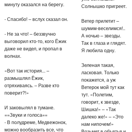
минуту оказался на берегу.
Солнышко пригреет.
- Спасибо! – вслух сказал он.
Ветер прилетит –
шумим-веселимся!..
- Не за что! – беззвучно
А ночью – звезды.
выговорил кто-то, кого Ёжик
Так в глаза и глядят.
даже не видел, и пропал в
Я любила одну.
волнах.
Зеленая такая,
«Вот так история... –
ласковая. Только
размышлял Ёжик,
покажется, а уж
отряхиваясь. – Разве кто
Ветерок мой тут как
поверит?!»
тут. «Полетим,
говорит, к звезде,
И заковылял в тумане.
Шишка!» – «Так
==Звуки и голоса==
далеко же!» – «Это
- В полудреме, Медвежонок,
нам нипочем!»
можно вообразить все, что
Возьмет в объятья и