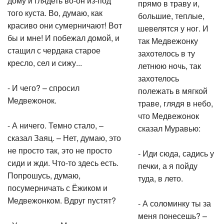
прямо в траву и,
того куста. Во, думаю, как
большие, теплые,
красиво они сумерничают! Вот
шевелятся у ног. И
бы и мне! И побежал домой, и
так Медвежонку
стащил с чердака старое
захотелось в ту
кресло, сел и сижу...
летнюю ночь, так
захотелось
- И чего? – спросил
полежать в мягкой
Медвежонок.
траве, глядя в небо,
что Медвежонок
- А ничего. Темно стало, –
сказал Муравью:
сказал Заяц. – Нет, думаю, это
не просто так, это не просто
- Иди сюда, садись у
сиди и жди. Что-то здесь есть.
печки, а я пойду
Попрошусь, думаю,
туда, в лето.
посумерничать с Ёжиком и
Медвежонком. Вдруг пустят?
- А соломинку ты за
меня понесешь? –