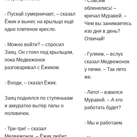
обленились! –
- Пускай сумерничает, – сказал
кричал Муравей. –
Ёжик и вынес на крыльцо ещё
Чем вы занимаетесь
одно плетеное кресло.
изо дня в день?
Отвечай!
- Можно войти? – спросил
Заяц. Он стоял под крыльцом,
- Гуляем, – вслух
пока Медвежонок
сказал Медвежонок
разговаривал с Ёжиком.
у печки. – Так лето
же.
- Входи, – сказал Ёжик.
- Лето! – взвился
Заяц поднялся по ступенькам
Муравей. – А кто
и аккуратно вытер лапы о
работать будет?
половичок.
- Мы и работаем.
- Три-три! – сказал
Медвежонок. – Ёжик любит,