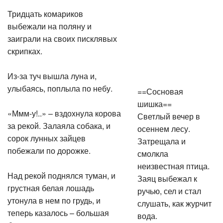
Тридцать комариков
выбежали на поляну и
заиграли на своих писклявых
скрипках.
Из-за туч вышла луна и,
улыбаясь, поплыла по небу.
==Сосновая
шишка==
«Ммм-у!..» – вздохнула корова
Светлый вечер в
за рекой. Залаяла собака, и
осеннем лесу.
сорок лунных зайцев
Затрещала и
побежали по дорожке.
смолкла
неизвестная птица.
Над рекой поднялся туман, и
Заяц выбежал к
грустная белая лошадь
ручью, сел и стал
утонула в нем по грудь, и
слушать, как журчит
теперь казалось – большая
вода.