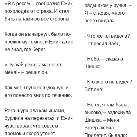
«Я в реке!» – сообразил Ёжик,
рядышком у ручья. –
похолодев от страха. И стал
Я – старая, много
бить лапами во все стороны.
всего видала.
Когда он вынырнул, было по-
- Что же ты видела?
прежнему темно, и Ёжик даже
– спросил Заяц.
не знал, где берег.
- Небо, – сказала
«Пускай река сама несет
Шишка.
меня!» – решил он.
- Кто ж его не видел?
Как мог, глубоко вздохнул, и
Вот оно!
его понесло вниз по течению.
- Не-ет, я там была,
Река шуршала камышами,
высоко, – вздохнула
бурлила на перекатах, и Ёжик
Шишка. – Меня
чувствовал, что совсем
Ветер любил.
промок и скоро утонет.
Прилетит, бывало: