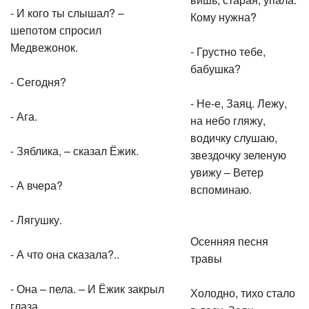
- И кого ты слышал? –
Кому нужна?
шепотом спросил
Медвежонок.
- Грустно тебе,
бабушка?
- Сегодня?
- Не-е, Заяц. Лежу,
- Ага.
на небо гляжу,
водичку слушаю,
- Зяблика, – сказал Ёжик.
звездочку зеленую
увижу – Ветер
- А вчера?
вспоминаю.
- Лягушку.
Осенняя песня
- А что она сказала?..
травы
- Она – пела. – И Ёжик закрыл
Холодно, тихо стало
глаза.