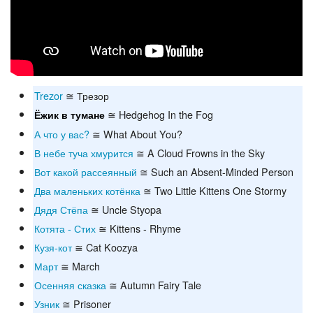
Trezor
≅ Трезор
≅ Hedgehog In the Fog
Ёжик в тумане
А что у вас?
≅ What About You?
В небе туча хмурится
≅ A Cloud Frowns in the Sky
Вот какой рассеянный
≅ Such an Absent-Minded Person
Два маленьких котёнка
≅ Two Little Kittens One Stormy
Дядя Стёпа
≅ Uncle Styopa
Котята - Стих
≅ Kittens - Rhyme
Кузя-кот
≅ Cat Koozya
Март
≅ March
Осенняя сказка
≅ Autumn Fairy Tale
Узник
≅ Prisoner