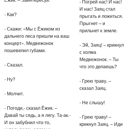
- Погрей нас! И нас!
И нас! Заяц стал
- Как?
прыгать и ложиться.
Прыгнет – и
- Скажи: «Мы с Ёжиком из
прильнет к земле.
дальнего леса пришли на ваш
концерт». Медвежонок
- Эй, Заяц! – крикнул
пошевелил губами.
с холма
Медвежонок. – Ты
- Сказал.
что это делаешь?
- Ну?
- Грею траву, –
сказал Заяц.
- Молчит.
- Не слышу!
- Погоди,- сказал Ёжик. –
Давай ты сядь, а я лягу. Та-ак.-
- Грею траву! –
И он забубнил что-то,
крикнул Заяц. – Иди