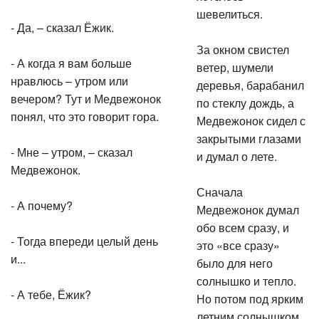
шевелиться.
- Да, – сказал Ёжик.
За окном свистел
- А когда я вам больше
ветер, шумели
нравлюсь – утром или
деревья, барабанил
вечером? Тут и Медвежонок
по стеклу дождь, а
понял, что это говорит гора.
Медвежонок сидел с
закрытыми глазами
- Мне – утром, – сказал
и думал о лете.
Медвежонок.
Сначала
- А почему?
Медвежонок думал
обо всем сразу, и
- Тогда впереди целый день
это «все сразу»
и...
было для него
солнышко и тепло.
- А тебе, Ёжик?
Но потом под ярким
летним солнышком,