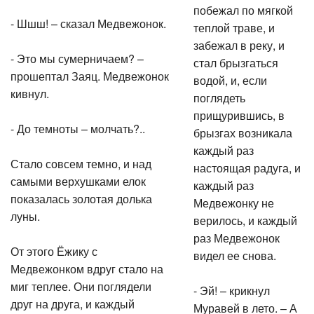
побежал по мягкой
- Шшш! – сказал Медвежонок.
теплой траве, и
забежал в реку, и
- Это мы сумерничаем? –
стал брызгаться
прошептал Заяц. Медвежонок
водой, и, если
кивнул.
поглядеть
прищурившись, в
- До темноты – молчать?..
брызгах возникала
каждый раз
Стало совсем темно, и над
настоящая радуга, и
самыми верхушками елок
каждый раз
показалась золотая долька
Медвежонку не
луны.
верилось, и каждый
раз Медвежонок
От этого Ёжику с
видел ее снова.
Медвежонком вдруг стало на
миг теплее. Они поглядели
- Эй! – крикнул
друг на друга, и каждый
Муравей в лето. – А