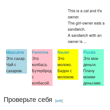
This is a cat and it's
owner.
The girl-owner eats a
sandwich.
A sandwich with an
owner is ...
Masculine
Feminine
Neuter
Plurals
Это сахар.
Это
Это
Это мои
Чай с
колбаса.
молоко.
деньги.
сахаром.
Бутерброд
Бидон с
Плачу
с
молоком.
моими
колбасой.
деньгами.
Проверьте себя
[
edit
]