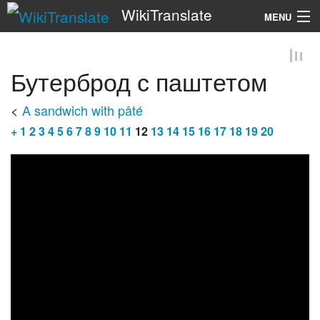
WikiTranslate
MENU
Search
Бутерброд с паштетом
<
A sandwich with pâté
+
1
2
3
4
5
6
7
8
9
10
11
12
13
14
15
16
17
18
19
20