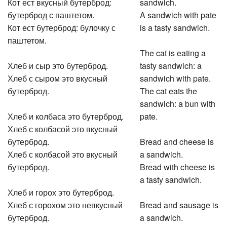
Кот ест вкусный бутерброд:
sandwich.
бутерброд с паштетом.
A sandwich with pate
Кот ест бутерброд: булочку с
is a tasty sandwich.
паштетом.
The cat is eating a
Хлеб и сыр это бутерброд.
tasty sandwich: a
Хлеб с сыром это вкусный
sandwich with pate.
бутерброд.
The cat eats the
sandwich: a bun with
Хлеб и колбаса это бутерброд.
pate.
Хлеб с колбасой это вкусный
бутерброд.
Bread and cheese is
Хлеб с колбасой это вкусный
a sandwich.
бутерброд.
Bread with cheese is
a tasty sandwich.
Хлеб и горох это бутерброд.
Хлеб с горохом это невкусный
Bread and sausage is
бутерброд.
a sandwich.