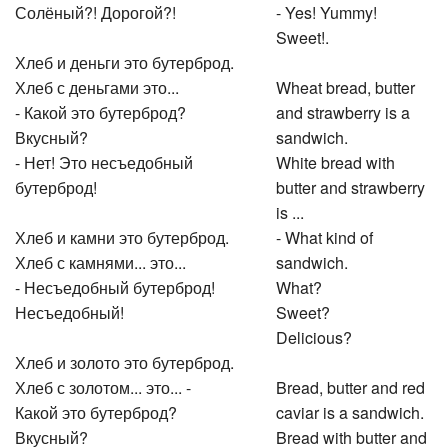
Солёный?! Дорогой?!
- Yes! Yummy!
Sweet!.
Хлеб и деньги это бутерброд.
Хлеб с деньгами это...
Wheat bread, butter
- Какой это бутерброд?
and strawberry is a
Вкусный?
sandwich.
- Нет! Это несъедобный
White bread with
бутерброд!
butter and strawberry
is ...
Хлеб и камни это бутерброд.
- What kind of
Хлеб с камнями... это...
sandwich.
- Несъедобный бутерброд!
What?
Несъедобный!
Sweet?
Delicious?
Хлеб и золото это бутерброд.
Хлеб с золотом... это... -
Bread, butter and red
Какой это бутерброд?
caviar is a sandwich.
Вкусный?
Bread with butter and