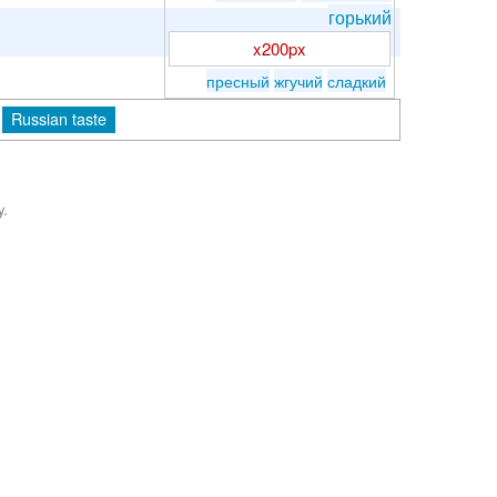
горький
x200px
пресный
жгучий
сладкий
Russian taste
y.