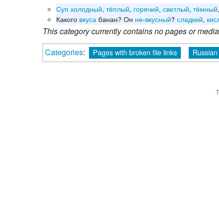
Cуп
холодный
,
тёплый
,
горячий
,
светлый
,
тёмный
Какого
вкуса
банан? Он
не
-
вкусный
?
сладкий
,
кис
This category currently contains no pages or media
Categories
:
Pages with broken file links
Russian 
T