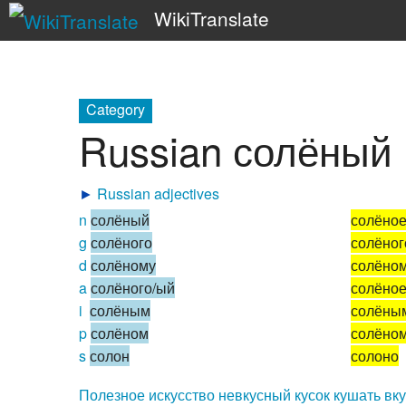
WikiTranslate
Category
Russian солёный
►
Russian adjectives
n
солёный
солёно
g
солёного
солёног
d
солёному
солёно
a
солёного/ый
солёно
i
солёным
солёны
p
солёном
солёно
s
солон
солоно
Полезное
искусство
невкусный
кусок
кушать
вк