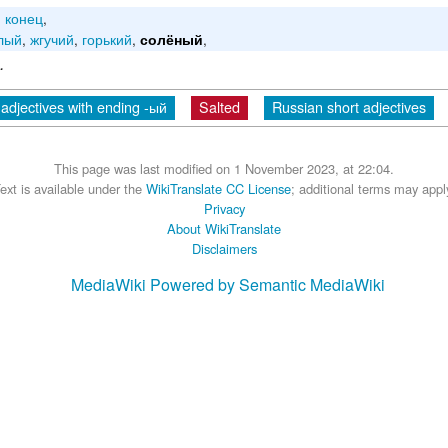
,
конец
,
лый
,
жгучий
,
горький
,
,
солёный
.
adjectives with ending -ый
Salted
Russian short adjectives
This page was last modified on 1 November 2023, at 22:04.
ext is available under the
WikiTranslate CC License
; additional terms may appl
Privacy
About WikiTranslate
Disclaimers
MediaWiki
Powered by Semantic MediaWiki