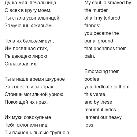
Душа моя, печальница
My soul, dismayed by
О всех в кругу моем,
the murder
Ты стала усыпальницей
of all my tortured
Замученных живьём.
friends;
you became the
Тела их бальзамируя,
burial ground
Им посвящая стих,
that enshrines their
Рыдающею лирою
pain.
Оплакивая их,
Embracing their
Ты в наше время шкурное
bodies
За совесть и за страх
you dedicate to them
Стоишь могильной урною,
this verse,
Покоящей их прах.
and by these
mournful lyrics
Их муки совокупные
lament our heavy
Тебя склонили ниц.
loss.
Ты пахнешь пылью трупною