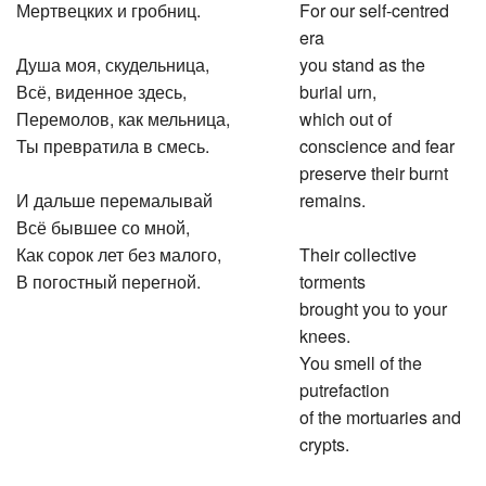
Мертвецких и гробниц.
For our self-centred
era
Душа моя, скудельница,
you stand as the
Всё, виденное здесь,
burial urn,
Перемолов, как мельница,
which out of
Ты превратила в смесь.
conscience and fear
preserve their burnt
И дальше перемалывай
remains.
Всё бывшее со мной,
Как сорок лет без малого,
Their collective
В погостный перегной.
torments
brought you to your
knees.
You smell of the
putrefaction
of the mortuaries and
crypts.