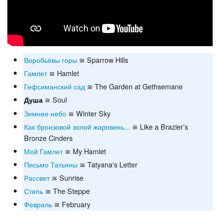
Воробьёвы горы
≅ Sparrow Hills
Гамлет
≅ Hamlet
Гефсиманский сад
≅ The Garden at Gethsemane
≅ Soul
Душа
Зимнее небо
≅ Winter Sky
Как бронзовой золой жаровень...
≅ Like a Brazier’s
Bronze Cinders
Мой Гамлет
≅ My Hamlet
Письмо Татьяны
≅ Tatyana's Letter
Рассвет
≅ Sunrise
Степь
≅ The Steppe
Февраль
≅ February