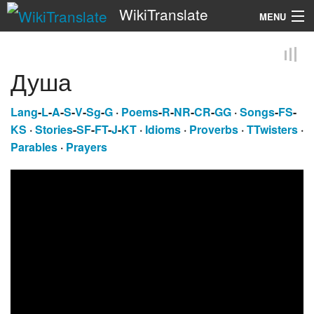
WikiTranslate
MENU
Search
Душа
Lang
-
L
-
A
-
S
-
V
-
Sg
-
G
·
Poems
-
R
-
NR
-
CR
-
GG
·
Songs
-
FS
-
KS
·
Stories
-
SF
-
FT
-
J
-
KT
·
Idioms
·
Proverbs
·
TTwisters
·
Parables
·
Prayers