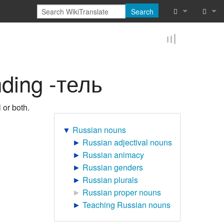
Search
What links he
Log in
Related chan
Reques
ding -тель
Special pages
Printable vers
 or both.
Permanent lin
▼
Russian nouns
►
Russian adjectival nouns
Page informat
►
Russian animacy
►
Russian genders
Browse proper
►
Russian plurals
►
Russian proper nouns
Browse proper
►
Teaching Russian nouns
Recent chang