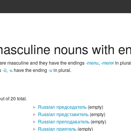
asculine nouns with en
are masculine and they have the endings
-тели
,
-теля
in plural
gs
-й
,
-ь
have the ending
-и
in plural.
t of 20 total.
►
Russian председатель
‎
(empty)
►
Russian представитель
‎
(empty)
►
Russian преподаватель
‎
(empty)
►
Russian приятель
‎
(empty)