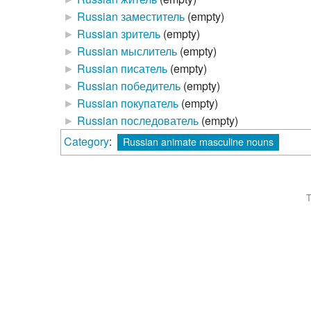
►
Russian заместитель
‎
(empty)
►
Russian зритель
‎
(empty)
►
Russian мыслитель
‎
(empty)
►
Russian писатель
‎
(empty)
►
Russian победитель
‎
(empty)
►
Russian покупатель
‎
(empty)
►
Russian последователь
‎
(empty)
Category
:
Russian animate masculine nouns
T