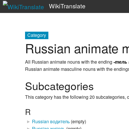
WikiTranslate
Category
Russian animate m
All Russian animate nouns with the ending
-тель
Russian animate masculine nouns with the endin
Subcategories
This category has the following 20 subcategories, ou
R
►
Russian водитель
‎
(empty)
►
Russian житель
‎
(empty)