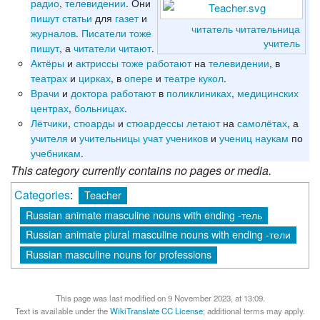
радио
,
телевидении
. Они
пишут
статьи
для
газет
и
читатель
читательница
журналов
.
Писатели
тоже
учитель
пишут
, а
читатели
читают
.
Актёры
и
актриссы
тоже
работают
на
телевидении
, в
театрах
и
цирках
, в
опере
и
театре
кукол
.
Врачи
и
доктора
работают
в
поликлиниках
,
медицинских
центрах
,
больницах
.
Лётчики
,
стюарды
и
стюардессы
летают
на
самолётах
, а
учителя
и
учительницы
учат
учеников
и
учениц
наукам
по
учебникам
.
This category currently contains no pages or media.
Categories
:
Teacher
Russian animate masculine nouns with ending -тель
Russian animate plural masculine nouns with ending -тели
Russian masculine nouns for professions
This page was last modified on 9 November 2023, at 13:09.
Text is available under the
WikiTranslate CC License
; additional terms may apply.