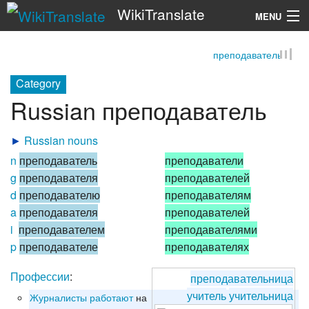
WikiTranslate
MENU
преподаватель
Search
Category
Russian преподаватель
►
Russian nouns
n
преподаватель
преподаватели
g
преподавателя
преподавателей
d
преподавателю
преподавателям
a
преподавателя
преподавателей
i
преподавателем
преподавателями
p
преподавателе
преподавателях
Профессии
:
преподавательница
учитель
учительница
Журналисты
работают
на