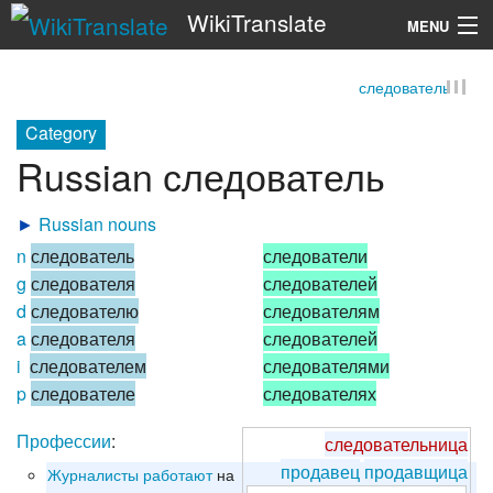
WikiTranslate
MENU
следователь
Search
Category
Russian следователь
►
Russian nouns
n
следователь
следователи
g
следователя
следователей
d
следователю
следователям
a
следователя
следователей
i
следователем
следователями
p
следователе
следователях
Профессии
:
следовательница
продавец
продавщица
Журналисты
работают
на