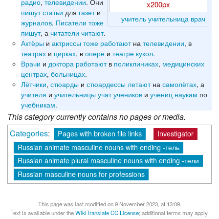
радио
,
телевидении
. Они
x200px
пишут
статьи
для
газет
и
учитель
учительница
врач
журналов
.
Писатели
тоже
пишут
, а
читатели
читают
.
Актёры
и
актриссы
тоже
работают
на
телевидении
, в
театрах
и
цирках
, в
опере
и
театре
кукол
.
Врачи
и
доктора
работают
в
поликлиниках
,
медицинских
центрах
,
больницах
.
Лётчики
,
стюарды
и
стюардессы
летают
на
самолётах
, а
учителя
и
учительницы
учат
учеников
и
учениц
наукам
по
учебникам
.
This category currently contains no pages or media.
Categories
:
Pages with broken file links
Investigator
Russian animate masculine nouns with ending -тель
Russian animate plural masculine nouns with ending -тели
Russian masculine nouns for professions
This page was last modified on 9 November 2023, at 13:09.
Text is available under the
WikiTranslate CC License
; additional terms may apply.