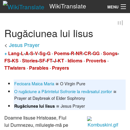
WikiTranslate
MENU
Search
Rugăciunea lui Iisus
<
Jesus Prayer
+
Lang
-
L
-
A
-
S
-
V
-
Sg
-
G
·
Poems
-
R
-
NR
-
CR
-
GG
·
Songs
-
FS
-
KS
·
Stories
-
SF
-
FT
-
J
-
KT
·
Idioms
·
Proverbs
·
TTwisters
·
Parables
·
Prayers
Fecioara Maica Maria
≅ O Virgin Pure
O rugăciune a Părintelui Sofronie la revărsatul zorilor
≅
Prayer at Daybreak of Elder Sophrony
≅ Jesus Prayer
Rugăciunea lui Iisus
Doamne Iisuse Hristoase, Fiul
lui Dumnezeu, miluieşte-mă pe