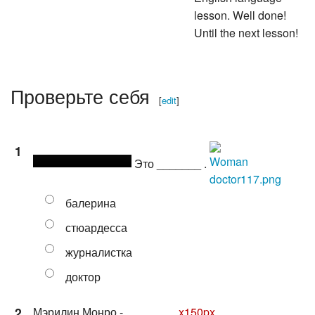
lesson. Well done!
Until the next lesson!
Проверьте себя
[
edit
]
1
Это _______ .
балерина
стюардесса
журналистка
доктор
2
Мэрилин Монро - _______ .
x150px