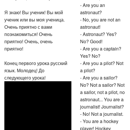
- Are you an
Я знаю! Вы ученик! Вы мой
astronaut?
ученик или вы моя ученица.
- No, you are not an
Очень приятно с вами
astronaut!
познакомиться! Очень
- Astronaut? Yes?
приятно! Очень, очень
No? Good!
приятно!
- Are you a captain?
Yes? No?
Конец первого урока русский
- Are you a pilot? Not
язык. Молодец! До
a pilot?
следующего урока!
- Are you a sailor?
No? Not a sailor? Not
a sailor, not a pilot, no
astronaut... You are a
journalist! Journalist?
- No! Not a journalist.
- You are a hockey
player! Hockey