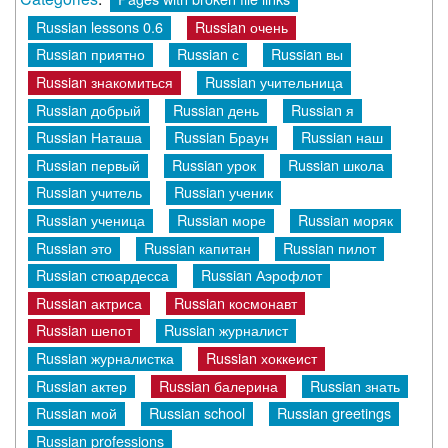
Russian lessons 0.6
Russian очень
Russian приятно
Russian с
Russian вы
Russian знакомиться
Russian учительница
Russian добрый
Russian день
Russian я
Russian Наташа
Russian Браун
Russian наш
Russian первый
Russian урок
Russian школа
Russian учитель
Russian ученик
Russian ученица
Russian море
Russian моряк
Russian это
Russian капитан
Russian пилот
Russian стюардесса
Russian Аэрофлот
Russian актриса
Russian космонавт
Russian шепот
Russian журналист
Russian журналистка
Russian хоккеист
Russian актер
Russian балерина
Russian знать
Russian мой
Russian school
Russian greetings
Russian professions