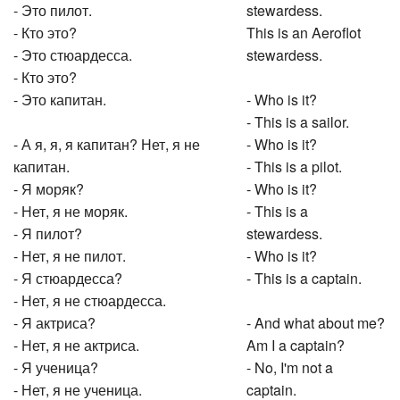
- Это пилот.
stewardess.
- Кто это?
This is an Aeroflot
- Это стюардесса.
stewardess.
- Кто это?
- Это капитан.
- Who is it?
- This is a sailor.
- А я, я, я капитан? Нет, я не
- Who is it?
капитан.
- This is a pilot.
- Я моряк?
- Who is it?
- Нет, я не моряк.
- This is a
- Я пилот?
stewardess.
- Нет, я не пилот.
- Who is it?
- Я стюардесса?
- This is a captain.
- Нет, я не стюардесса.
- Я актриса?
- And what about me?
- Нет, я не актриса.
Am I a captain?
- Я ученица?
- No, I'm not a
- Нет, я не ученица.
captain.