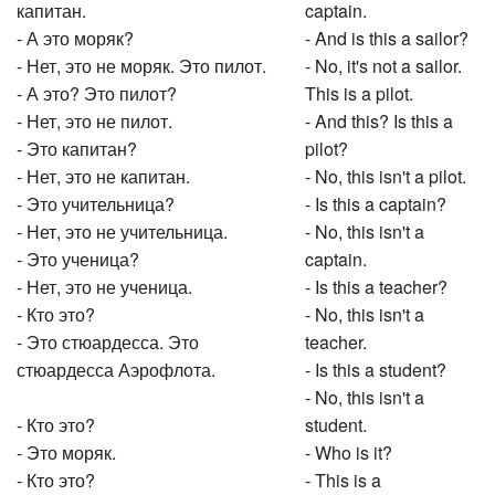
капитан.
captain.
- А это моряк?
- And is this a sailor?
- Нет, это не моряк. Это пилот.
- No, it's not a sailor.
- А это? Это пилот?
This is a pilot.
- Нет, это не пилот.
- And this? Is this a
- Это капитан?
pilot?
- Нет, это не капитан.
- No, this isn't a pilot.
- Это учительница?
- Is this a captain?
- Нет, это не учительница.
- No, this isn't a
- Это ученица?
captain.
- Нет, это не ученица.
- Is this a teacher?
- Кто это?
- No, this isn't a
- Это стюардесса. Это
teacher.
стюардесса Аэрофлота.
- Is this a student?
- No, this isn't a
- Кто это?
student.
- Это моряк.
- Who is it?
- Кто это?
- This is a