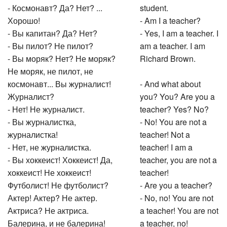
- Космонавт? Да? Нет? ...
student.
Хорошо!
- Am I a teacher?
- Вы капитан? Да? Нет?
- Yes, I am a teacher. I
- Вы пилот? Не пилот?
am a teacher. I am
- Вы моряк? Нет? Не моряк?
Richard Brown.
Не моряк, не пилот, не
космонавт... Вы журналист!
- And what about
Журналист?
you? You? Are you a
- Нет! Не журналист.
teacher? Yes? No?
- Вы журналистка,
- No! You are not a
журналистка!
teacher! Not a
- Нет, не журналистка.
teacher! I am a
- Вы хоккеист! Хоккеист! Да,
teacher, you are not a
хоккеист! Не хоккеист!
teacher!
Футболист! Не футболист?
- Are you a teacher?
Актер! Актер? Не актер.
- No, no! You are not
Актриса? Не актриса.
a teacher! You are not
Балерина, и не балерина!
a teacher, no!