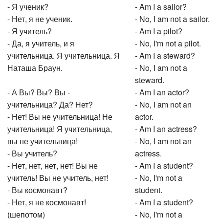
- Я ученик?
- Am I a sailor?
- Нет, я не ученик.
- No, I am not a sailor.
- Я учитель?
- Am I a pilot?
- Да, я учитель, и я
- No, I'm not a pilot.
учительница. Я учительница. Я
- Am I a steward?
Наташа Браун.
- No, I am not a
steward.
- А Вы? Вы? Вы -
- Am I an actor?
учительница? Да? Нет?
- No, I am not an
- Нет! Вы не учительница! Не
actor.
учительница! Я учительница,
- Am I an actress?
вы не учительница!
- No, I am not an
- Вы учитель?
actress.
- Нет, нет, нет, нет! Вы не
- Am I a student?
учитель! Вы не учитель, нет!
- No, I'm not a
- Вы космонавт?
student.
- Нет, я не космонавт!
- Am I a student?
(шепотом)
- No, I'm not a