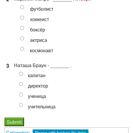
футболист
хоккеист
боксёр
актриса
космонавт
3
Наташа Браун - _______ .
капитан
директор
ученица
учительница
Categories
:
Pages with broken file links