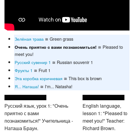
Зелёная трава
≅ Green grass
≅ Pleased to
Очень приятно с вами познакомиться!
meet you!
Русский сувенир 1
≅ Russian souvenir 1
Фрукты 1
≅ Fruit 1
Эта коробка коричневая
≅ This box is brown
Я... Наташа!
≅ I'm... Natasha!
Русский язык, урок 1: "Очень
English language,
приятно с вами
lesson 1: "Pleased to
познакомиться!" Учительница -
meet you!" Teacher:
Наташа Браун.
Richard Brown.