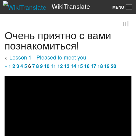
WikiTranslate
MENU
Search
Очень приятно с вами
познакомиться!
<
Lesson 1 - Pleased to meet you
+
1
2
3
4
5
6
7
8
9
10
11
12
13
14
15
16
17
18
19
20