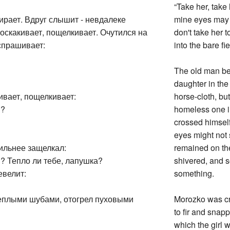
“Take her, take
ирает. Вдруг слышит - невдалеке
mine eyes may n
поскакивает, пощелкивает. Очутился на
don't take her 
 спрашивает:
into the bare fiel
The old man beg
daughter in the
ивает, пощелкивает:
horse-cloth, bu
я?
homeless one in
crossed himself
eyes might not 
ильнее защелкал:
remained on the 
я? Тепло ли тебе, лапушка?
shivered, and s
евелит:
something.
теплыми шубами, отогрел пуховыми
Morozko was crac
to fir and snap
which the girl 