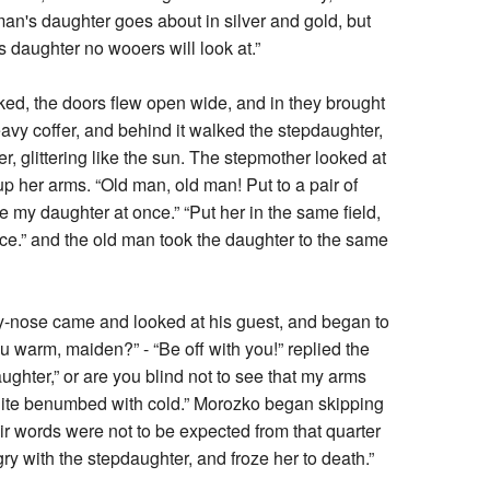
man's daughter goes about in silver and gold, but
 daughter no wooers will look at.”
ked, the doors flew open wide, and in they brought
avy coffer, and behind it walked the stepdaughter,
er, glittering like the sun. The stepmother looked at
up her arms. “Old man, old man! Put to a pair of
e my daughter at once.” “Put her in the same field,
ce.” and the old man took the daughter to the same
-nose came and looked at his guest, and began to
ou warm, maiden?” - “Be off with you!” replied the
ghter,” or are you blind not to see that my arms
uite benumbed with cold.” Morozko began skipping
ir words were not to be expected from that quarter
y with the stepdaughter, and froze her to death.”