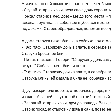
А мачеха по ней поминки справляет, печет блин
- Ступай, старый хрыч, вези свою дочь хоронить
Поехал старик в лес, доезжает до того места, -
веселая, румяная, в собольей шубе, вся в золот
подарками. Старик обрадовался, положил все до
А дома старуха печет блины, а собачка под стол
- Тяф, тяф! Старикову дочь в злате, в серебре в
Старуха бросит ей блин:
- Не так тявкаешь! Говори: "Старухину дочь зам
везут..." Собака съест блин и опять:
- Тяф, тяф! Старикову дочь в злате, в серебре в
Старуха блины ей кидала и била ее, собачка - вс
Вдруг заскрипели ворота, отворилась дверь, в и
и сияет. А за ней несут короб высокий, тяжелый. 
- Запрягай, старый хрыч, другую лошадь! Вези, в
Старик посадил старухину дочь в сани, повез ее