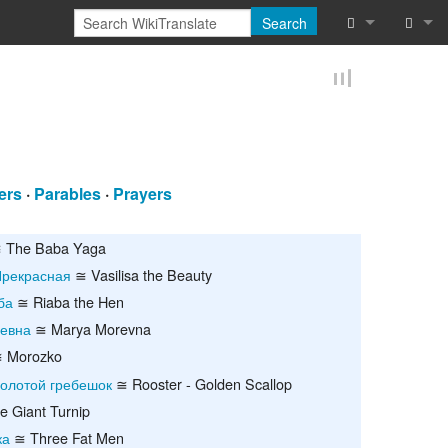
Search
What links he
Log in
Related chan
Reques
Special pages
ers
·
Parables
·
Prayers
Printable vers
Permanent lin
 The Baba Yaga
Прекрасная
≅ Vasilisa the Beauty
Page informat
ба
≅ Riaba the Hen
евна
≅ Marya Morevna
Cite this page
 Morozko
Browse proper
золотой гребешок
≅ Rooster - Golden Scallop
 Giant Turnip
Browse proper
ка
≅ Three Fat Men