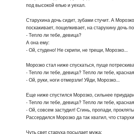
под высокой елью и уехал.
Старухина дочь сидит, зубами стучит. А Морозко 
поскакивает, пощелкивает, на старухину дочь п
- Тепло ли тебе, девица?
А она ему:
- Ой, студено! Не скрипи, не трещи, Морозко...
Морозко стал ниже спускаться, пуще потрескива
- Тепло ли тебе, девица? Тепло ли тебе, красна
- Ой, руки, ноги отмерзли! Уйди, Морозко...
Еще ниже спустился Морозко, сильнее приудари
- Тепло ли тебе, девица? Тепло ли тебе, красна
- Ой, совсем застудил! Сгинь, пропади, проклят
Рассердился Морозко да так хватил, что старухи
Чуть свет старуха посылает мужа: