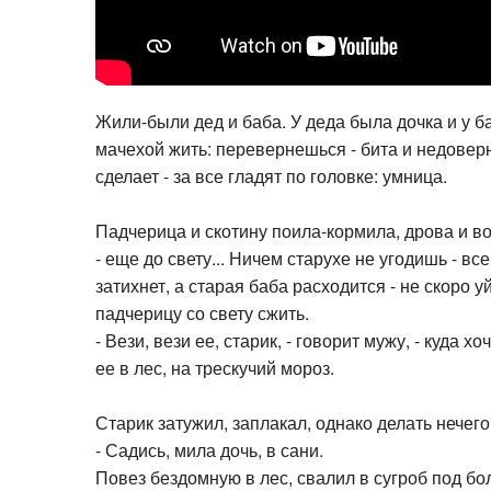
Жили-были дед и баба. У деда была дочка и у ба
мачехой жить: перевернешься - бита и недоверн
сделает - за все гладят по головке: умница.
Падчерица и скотину поила-кормила, дрова и вод
- еще до свету... Ничем старухе не угодишь - все
затихнет, а старая баба расходится - не скоро 
падчерицу со свету сжить.
- Вези, вези ее, старик, - говорит мужу, - куда 
ее в лес, на трескучий мороз.
Старик затужил, заплакал, однако делать нечег
- Садись, мила дочь, в сани.
Повез бездомную в лес, свалил в сугроб под бо