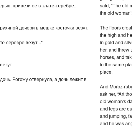
ерью, привези ее в злате-серебре...
said, “The old 
the old woman's
тарухиной дочери в мешке косточки везут.
The floors crea
the high and he
те-серебре везут..."
in gold and silv
her, and threw 
horses, and tak
езут...
in the same pla
place.
дочь. Рогожу отвернула, а дочь лежит в
And Moroz-ruby
ask her, “Art th
old woman's dau
and legs are q
and jumping, fa
and he was angr