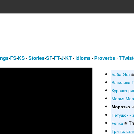
ngs
-
FS
-
KS
·
Stories
-
SF
-
FT
-
J
-
KT
·
Idioms
·
Proverbs
·
TTwist
Баба-Яга
≅
Василиса 
Курочка ря
Марья Мор
≅
Морозко
Петушок - 
Репка
≅ The
Три толстя