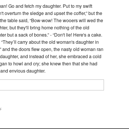
an! Go and fetch my daughter. Put to my swift
't overturn the sledge and upset the coffer,” but the
r the table said, “Bow-wow! The wooers will wed the
ter, but they'll bring home nothing of the old
r but a sack of bones.” - “Don't lie! Here's a cake.
, “They’ll carry about the old woman's daughter in
!” and the doors flew open, the nasty old woman ran
 daughter, and instead of her, she embraced a cold
gan to howl and cry; she knew then that she had
 and envious daughter.
y.