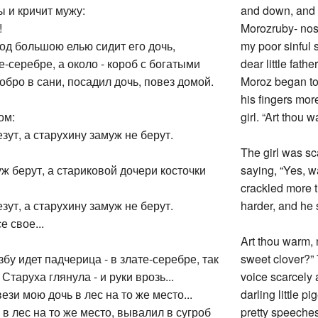
ы и кричит мужу:
and down, and lo
!
Morozruby- nos
 под большою елью сидит его дочь,
my poor sinful 
е-серебре, а около - короб с богатыми
dear little fath
бро в сани, посадил дочь, повез домой.
Moroz began to 
his fingers mor
ом:
girl. “Art thou
езут, а старухину замуж не берут.
The girl was sc
уж берут, а стариковой дочери косточки
saying, “Yes, w
crackled more t
езут, а старухину замуж не берут.
harder, and he s
е свое...
Art thou warm,
збу идет падчерица - в злате-серебре, так
sweet clover?” 
Старуха глянула - и руки врозь...
voice scarcely 
ези мою дочь в лес на то же место...
darling little 
 в лес на то же место, вывалил в сугроб
pretty speeche