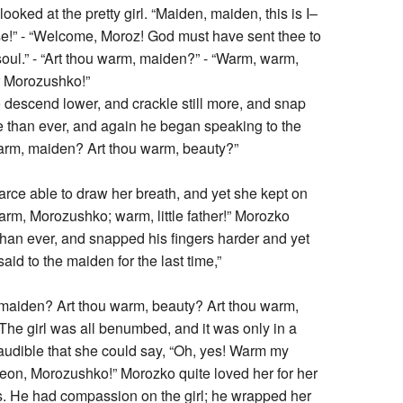
oked at the pretty girl. “Maiden, maiden, this is I–
e!” - “Welcome, Moroz! God must have sent thee to
soul.” - “Art thou warm, maiden?” - “Warm, warm,
er Morozushko!”
descend lower, and crackle still more, and snap
e than ever, and again he began speaking to the
 warm, maiden? Art thou warm, beauty?”
arce able to draw her breath, and yet she kept on
arm, Morozushko; warm, little father!” Morozko
han ever, and snapped his fingers harder and yet
aid to the maiden for the last time,”
 maiden? Art thou warm, beauty? Art thou warm,
The girl was all benumbed, and it was only in a
audible that she could say, “Oh, yes! Warm my
pigeon, Morozushko!” Morozko quite loved her for her
s. He had compassion on the girl; he wrapped her