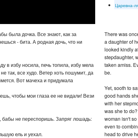
Царевна-л
бы была дочка. Все знают, как за
There was once
ешься - бита. А родная дочь, что ни
a daughter of 
looked kindly at
stepdaughter, w
у в избу носила, печь топила, избу мела
taken amiss. Ev
 не так, все худо. Ветер хоть пошумит, да
be.
уймется. Вот мачеха и придумала
Yet, sooth to sa
хочешь, чтобы мои глаза ее не видали! Вези
good hands she
with her stepmo
was she to do? 
о, бабы не переспоришь. Запряг лошадь:
woman isn't so 
even to combing
льшую ель и уехал.
head to drive h