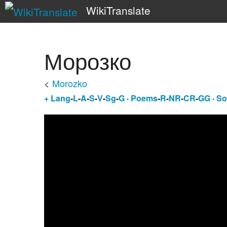
WikiTranslate
Морозко
<
Morozko
+
Lang
-
L
-
A
-
S
-
V
-
Sg
-
G
·
Poems
-
R
-
NR
-
CR
-
GG
·
So