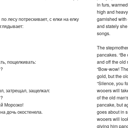
in furs, warmed
high and heavy,
по лесу потрескивает, с елки на елку
garnished with 
оглядывает:
and stately sh
songs.
The stepmother 
pancakes. “Be o
ть, пощелкивать:
and off the old 
я?
“Bow-wow! The 
gold, but the o
“Silence, you f
л, затрещал, защелкал:
wooers will tak
я?
of the old man's
ый Морозко!
pancake, but a
на дочь окостенела.
goes about in s
wooers will loo
giving him panc