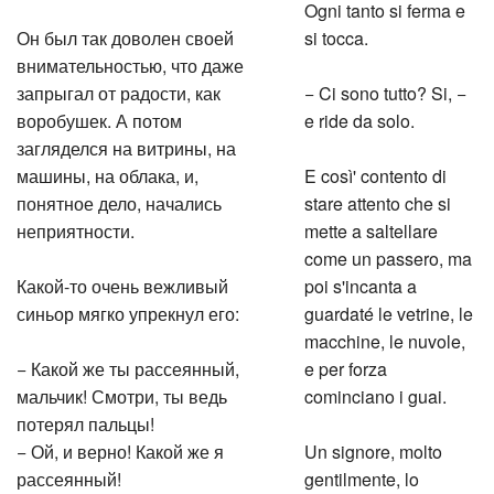
Ogni tanto si ferma e
Он был так доволен своей
si tocca.
внимательностью, что даже
запрыгал от радости, как
− Ci sono tutto? Si, −
воробушек. А потом
e ride da solo.
загляделся на витрины, на
машины, на облака, и,
E così' contento di
понятное дело, начались
stare attento che si
неприятности.
mette a saltellare
come un passero, ma
Какой-то очень вежливый
poi s'incanta a
синьор мягко упрекнул его:
guardaté le vetrine, le
macchine, le nuvole,
− Какой же ты рассеянный,
e per forza
мальчик! Смотри, ты ведь
cominciano i guai.
потерял пальцы!
− Ой, и верно! Какой же я
Un signore, molto
рассеянный!
gentilmente, lo