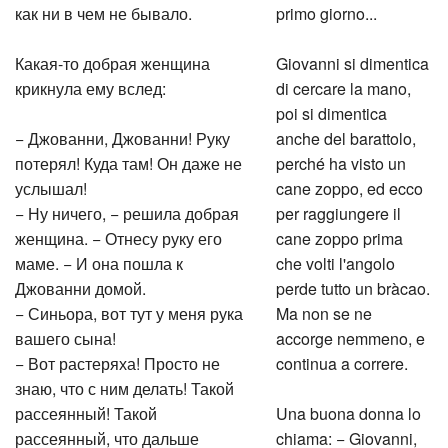
как ни в чем не бывало.
primo giorno...
Какая-то добрая женщина
Giovanni si dimentica
крикнула ему вслед:
di cercare la mano,
poi si dimentica
− Джованни, Джованни! Руку
anche del barattolo,
потерял! Куда там! Он даже не
perché ha visto un
услышал!
cane zoppo, ed ecco
− Ну ничего, − решила добрая
per raggiungere il
женщина. − Отнесу руку его
cane zoppo prima
маме. − И она пошла к
che volti l'angolo
Джованни домой.
perde tutto un bràcao.
− Синьора, вот тут у меня рука
Ma non se ne
вашего сына!
accorge nemmeno, e
− Вот растеряха! Просто не
continua a correre.
знаю, что с ним делать! Такой
рассеянный! Такой
Una buona donna lo
рассеянный, что дальше
chiama: − Giovanni,