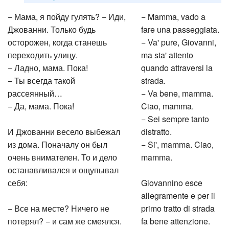
− Мама, я пойду гулять? − Иди,
− Mamma, vado a
Джованни. Только будь
fare una passeggiata.
осторожен, когда станешь
− Va' pure, Giovanni,
переходить улицу.
ma sta' attento
− Ладно, мама. Пока!
quando attraversi la
− Ты всегда такой
strada.
рассеянный…
− Va bene, mamma.
− Да, мама. Пока!
Ciao, mamma.
− Sei sempre tanto
И Джованни весело выбежал
distratto.
из дома. Поначалу он был
− Si', mamma. Ciao,
очень внимателен. То и дело
mamma.
останавливался и ощупывал
себя:
Giovannino esce
allegramente e per il
− Все на месте? Ничего не
primo tratto di strada
потерял? − и сам же смеялся.
fa bene attenzione.