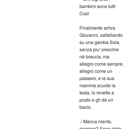
bambini sono tutti
Così
Finalmente arriva
Giovanni, saltellando
su una gamba Sola,
senza piu' orecchie
nè braccia, ma
allegro come sempre,
allegro come un
passero, e la sua
mamma scuote la
testa, lo rimette a
posto e gli dà un
bacio.
− Manca niente,
mamma? Sono stato