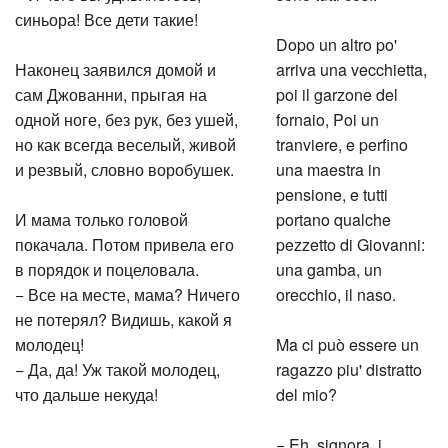
синьора! Все дети такие!
Dopo un altro po'
Наконец заявился домой и
arriva una vecchietta,
сам Джованни, прыгая на
poi il garzone del
одной ноге, без рук, без ушей,
fornaio, Poi un
но как всегда веселый, живой
tranviere, e perfino
и резвый, словно воробушек.
una maestra in
pensione, e tutti
И мама только головой
portano qualche
покачала. Потом привела его
pezzetto di Giovanni:
в порядок и поцеловала.
una gamba, un
− Все на месте, мама? Ничего
orecchio, il naso.
не потерял? Видишь, какой я
молодец!
Ma ci può essere un
− Да, да! Уж такой молодец,
ragazzo piu' distratto
что дальше некуда!
del mio?
− Eh, signora, i