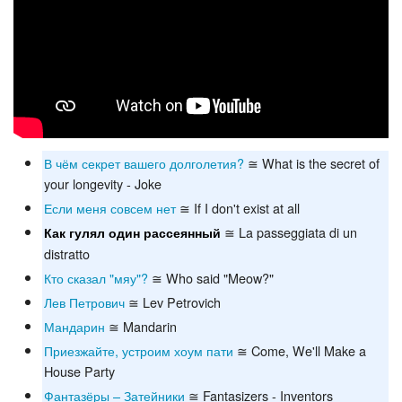
В чём секрет вашего долголетия?
≅ What is the secret of
your longevity - Joke
Если меня совсем нет
≅ If I don't exist at all
≅ La passeggiata di un
Как гулял один рассеянный
distratto
Кто сказал "мяу"?
≅ Who said "Meow?"
Лев Петрович
≅ Lev Petrovich
Мандарин
≅ Mandarin
Приезжайте, устроим хоум пати
≅ Come, We'll Make a
House Party
Фантазёры – Затейники
≅ Fantasizers - Inventors