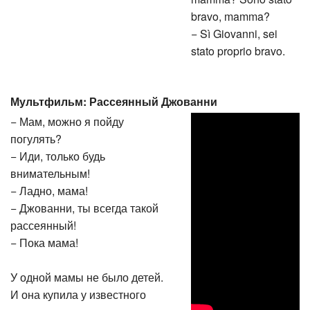
bravo, mamma?
− Sì Giovanni, sei
stato proprio bravo.
Мультфильм: Рассеянный Джованни
− Мам, можно я пойду
погулять?
− Иди, только будь
внимательным!
− Ладно, мама!
− Джованни, ты всегда такой
рассеянный!
− Пока мама!
У одной мамы не было детей.
И она купила у известного
матера кукольного мальчика