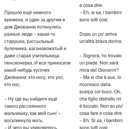
e cosa dire.
Прошло ещё немного
− Eh, si sa, i bambini
времени, и один за другим в
sono tutti cosi.
дом Джованни потянулись
разные люди − какая-то
Dopo un po' arriva
старушка, рассыльный
un'altra brava donna.
булочника, вагоновожатый и
даже старая учительница-
− Signora, ho trovato
пенсионерка. И все приносили
un piede. Non sarà
какой-нибудь кусочек
mica del Giovanni?
Джованни: кто ногу, кто ухо,
− Ma si che è suo, lo
кто нос.
riconosco dalla
scarpa col buco. Oh,
− Ну где вы найдете ещё
che figlio distratto mi
такого рассеянного
è toccato. Non so piu'
мальчишку, как мой сын! −
cosa fare e cosa dire.
воскликнула мать.
− Eh, Si sa, i bambini
− И чего вы удивляетесь,
sono tutti così.