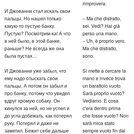
rimprovera:
И Джованни стал искать свои
пальцы. Но нашел только
− Ma che distratto,
какую-то пустую банку.
sei. Vedi? Hai già
Пустую? Посмотрим-ка! А что
perso una mano.
в ней было, в этой банке,
− Uh, è proprio vero.
раньше? Не всегда же она
Ma che distratto,
была пустая…
sono.
И Джованни уже забыл, что
Si mette a cercare la
ему надо отыскать свои
mano e invece trova
пальцы. А потом он забыл и
un barattolo vuoto.
про банку, потому что увидел
Sarà proprio vuoto?
вдруг хромую собаку. Он
Vediamo. E cosa
кинулся за ней, но не успел и
c'era dentro prima
до угла добежать, как потерял
che fosse vuoto? Non
руку. Потерял и даже не
sarà mica stato
заметил. Бежит себе дальше
sempre vuoto fin dal