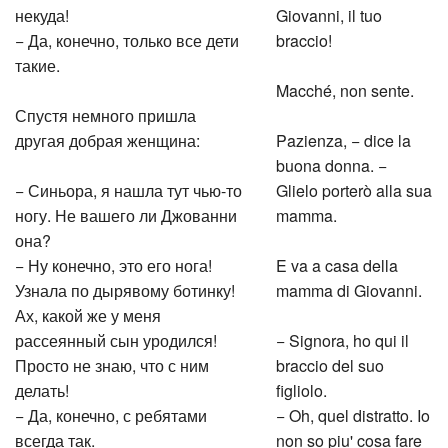
некуда!
Giovanni, il tuo
− Да, конечно, только все дети
braccio!
такие.
Macché, non sente.
Спустя немного пришла
другая добрая женщина:
Pazienza, − dice la
buona donna. −
− Синьора, я нашла тут чью-то
Glielo porterò alla sua
ногу. Не вашего ли Джованни
mamma.
она?
− Ну конечно, это его нога!
E va a casa della
Узнала по дырявому ботинку!
mamma di Giovanni.
Ах, какой же у меня
рассеянный сын уродился!
− Signora, ho qui il
Просто не знаю, что с ним
braccio del suo
делать!
figliolo.
− Да, конечно, с ребятами
− Oh, quel distratto. Io
всегда так.
non so piu' cosa fare