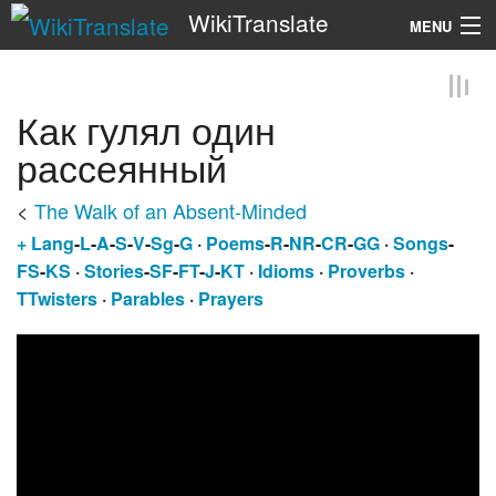
WikiTranslate
MENU
Search
Как гулял один
рассеянный
<
The Walk of an Absent-Minded
+
Lang
-
L
-
A
-
S
-
V
-
Sg
-
G
·
Poems
-
R
-
NR
-
CR
-
GG
·
Songs
-
FS
-
KS
·
Stories
-
SF
-
FT
-
J
-
KT
·
Idioms
·
Proverbs
·
TTwisters
·
Parables
·
Prayers