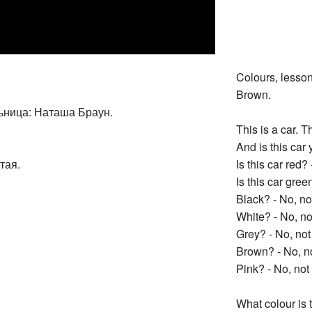
Colours, lesson
Brown.
льница: Наташа Браун.
This is a car. T
And is this car 
тая.
Is this car red? 
Is this car gree
Black? - No, no
White? - No, no
Grey? - No, not
Brown? - No, n
Pink? - No, not 
What colour is t