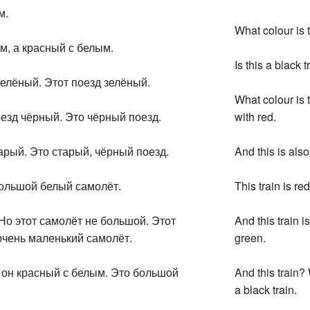
м.
What colour is t
м, а красный с белым.
Is this a black t
 зелёный. Этот поезд зелёный.
What colour is t
поезд чёрный. Это чёрный поезд.
with red.
тарый. Это старый, чёрный поезд.
And this is also
большой белый самолёт.
This train is re
 Но этот самолёт не большой. Этот
And this train i
очень маленький самолёт.
green.
и он красный с белым. Это большой
And this train? 
a black train.