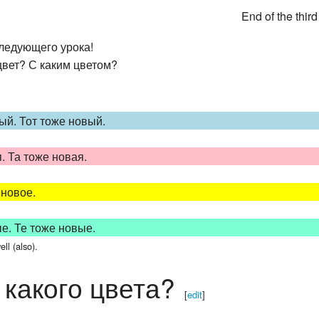
End of the thir
следующего урока!
цвет? С каким цветом?
ый. Тот тоже новый.
 Та тоже новая.
 новое.
е. Те тоже новые.
ell (also).
 какого цвета?
[
edit
]