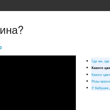
шина?
0
Где же, гд
Какого цв
Какого цве
Розы крас
У бабушки 