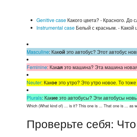
Genitive case
Какого цвета? - Красного. До 
Instrumental case
Белый с красным. - Какой 
Masculine
: Как
ой
это автобус? Этот автобус нов
Feminine
: Как
ая
это машина? Эта машина новая.
Neuter
: Как
ое
это утро? Это утро новое. То тоже
Plurals
: Как
ие
это автобусы? Эти автобусы новы
Which (What kind of) ... is it? This one is ... That one is ... as w
Проверьте себя: Что