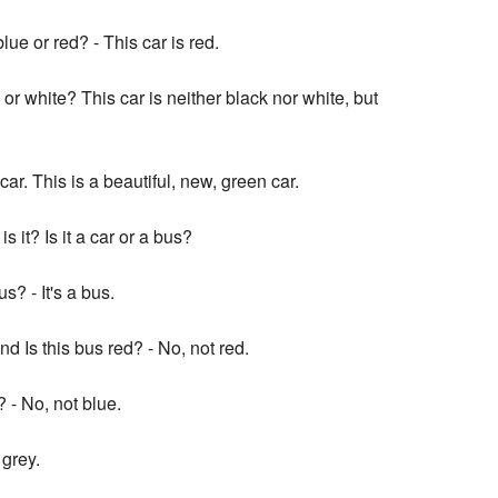
blue or red? - This car is red.
k or white? This car is neither black nor white, but
car. This is a beautiful, new, green car.
s it? Is it a car or a bus?
bus? - It's a bus.
nd Is this bus red? - No, not red.
? - No, not blue.
 grey.