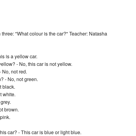
Recent chang
 three: "What colour is the car?" Teacher: Natasha
his is a yellow car.
yellow? - No, this car is not yellow.
- No, not red.
n? - No, not green.
t black.
t white.
 grey.
ot brown.
pink.
his car? - This car is blue or light blue.