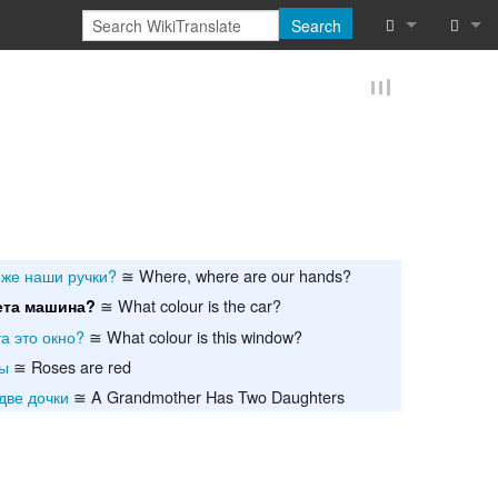
Search
What links he
Log in
Related chan
Reques
Special pages
Printable vers
е же наши ручки?
≅ Where, where are our hands?
Permanent lin
≅ What colour is the car?
ета машина?
Page informat
та это окно?
≅ What colour is this window?
ны
≅ Roses are red
Cite this page
две дочки
≅ A Grandmother Has Two Daughters
Browse proper
Browse proper