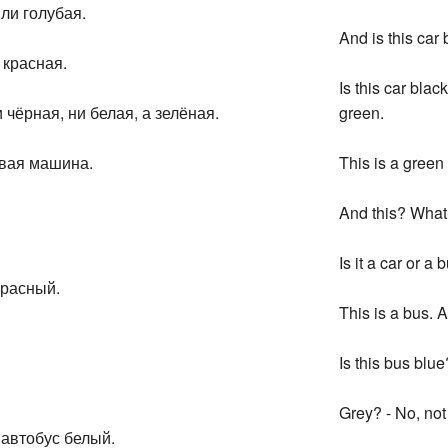
ли голубая.
And is this car 
 красная.
Is this car blac
чёрная, ни белая, а зелёная.
green.
ивая машина.
This is a green 
And this? What i
Is it a car or a 
красный.
This is a bus. A
Is this bus blue
Grey? - No, not
 автобус белый.