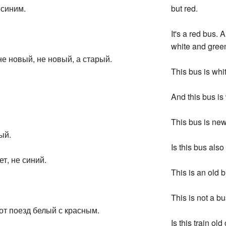
 синим.
but red.
It's a red bus. 
white and gree
не новый, не новый, а старый.
This bus is whit
And this bus is 
This bus is new.
ый.
Is this bus also
ет, не синий.
This is an old b
This is not a bus
тот поезд белый с красным.
Is this train ol