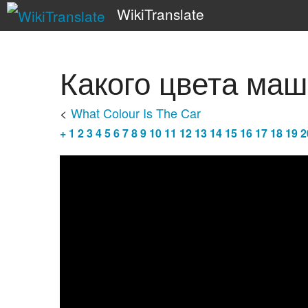
WikiTranslate
Какого цвета ма
<
What Colour Is The Car
+
1
2
3
4
5
6
7
8
9
10
11
12
13
14
15
16
17
18
19
2