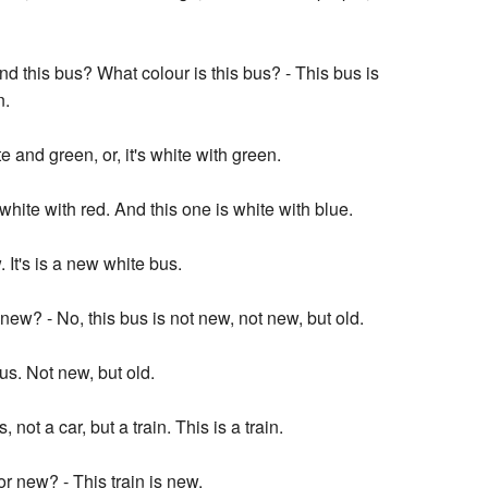
And this bus? What colour is this bus? - This bus is
n.
e and green, or, it's white with green.
white with red. And this one is white with blue.
 It's is a new white bus.
 new? - No, this bus is not new, not new, but old.
us. Not new, but old.
, not a car, but a train. This is a train.
d or new? - This train is new.