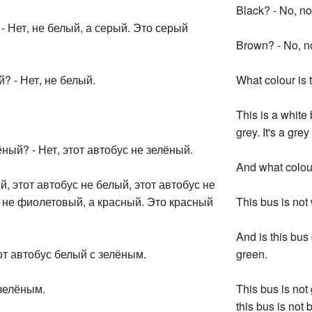
Black? - No, no
- Нет, не белый, а серый. Это серый
Brown? - No, n
? - Нет, не белый.
What colour is 
This is a white 
grey. It's a grey
ный? - Нет, этот автобус не зелёный.
And what colour 
й, этот автобус не белый, этот автобус не
с не фиолетовый, а красный. Это красный
This bus is not
And is this bus 
тот автобус белый с зелёным.
green.
 зелёным.
This bus is not 
this bus is not 