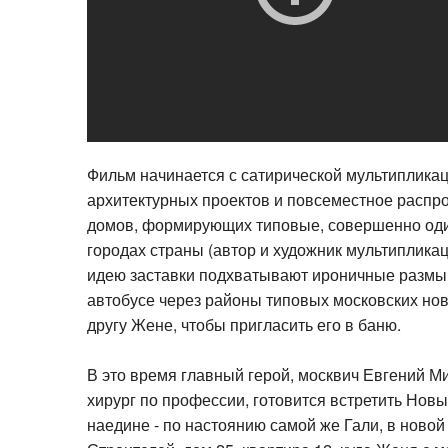
Фильм начинается с сатирической мультипликац
архитектурных проектов и повсеместное расп
домов, формирующих типовые, совершенно од
городах страны (автор и художник мультипликац
идею заставки подхватывают ироничные размы
автобусе через районы типовых московских нов
другу Жене, чтобы пригласить его в баню.
В это время главный герой, москвич Евгений М
хирург по профессии, готовится встретить Новы
наедине - по настоянию самой же Гали, в новой
Строителей, дом 25, квартира 12, куда Женя с 