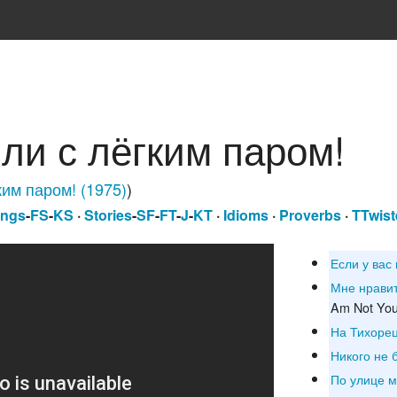
ли с лёгким паром!
ким паром! (1975)
)
ngs
-
FS
-
KS
·
Stories
-
SF
-
FT
-
J
-
KT
·
Idioms
·
Proverbs
·
TTwist
Если у вас 
Мне нравит
Am Not Your
На Тихоре
Никого не 
По улице 