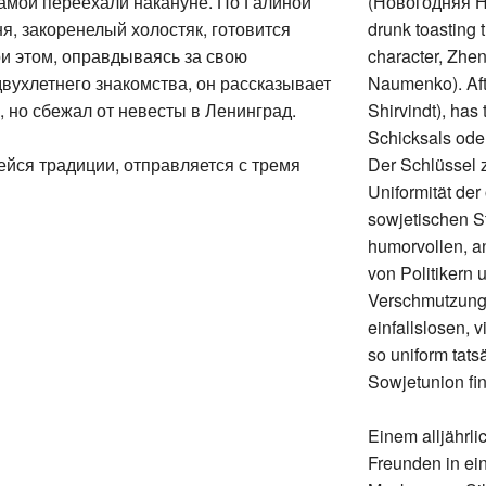
, закоренелый холостяк, готовится
drunk toasting 
и этом, оправдываясь за свою
character, Zhe
вухлетнего знакомства, он рассказывает
Naumenko). Afte
, но сбежал от невесты в Ленинград.
Shirvindt), has 
Schicksals ode
йся традиции, отправляется с тремя
Der Schlüssel z
Uniformität der
sowjetischen S
humorvollen, an
von Politikern 
Verschmutzung 
einfallslosen, 
so uniform tats
Sowjetunion fi
Einem alljährli
Freunden in ein