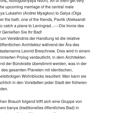
the upcoming marriage of the central male
nya Lukashin (Andrei Myagkov) to Galya (Olga
r the bath, one of the friends, Pavlik (Aleksandr
to catch a plane to Leningrad...----Die Ironie des
r Genießen Sie Ihr Bad!
um Verständnis der Handlung ist die relative
 öffentlichen Architektur während der Ära des
taatsmanns Leonid Breschnew. Dies wird in einem
imierten Prolog verdeutlicht, in dem Architekten
und der Bürokratie überstimmt werden, was in der
des gesamten Planeten mit identischen,
vielstöckigen Wohnblocks resultiert. Man kann sie
ächlich in den Vorstädten jeder Stadt der früheren
nden.
chen Brauch folgend trifft sich eine Gruppe von
em banya (traditionelles öffentliches Bad) in