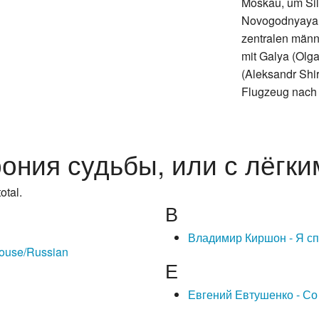
Moskau, um Sil
Novogodnyaya 
zentralen männ
mit Galya (Olga
(Aleksandr Shi
Flugzeug nach 
рония судьбы, или с лёгки
otal.
В
Владимир Киршон - Я сп
House/Russian
Е
Евгений Евтушенко - Со 