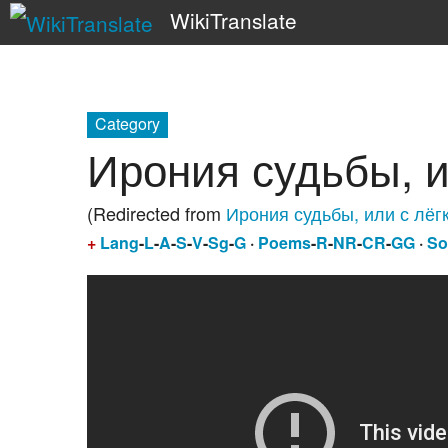
WikiTranslate
Category
Ирония судьбы, и
(Redirected from
Ирония судьбы, или с лёг
+
Lang
-
L
-
A
-
S
-
V
-
Sg
-
G
·
Poems
-
R
-
NR
-
CR
-
GG
·
So