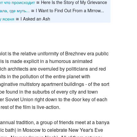
т что происходит
≅ Here Is the Story of My Grievance
ала, где муть...
≅ I Want to Find Out From a Mirrow...
у ясеня
≅ I Asked an Ash
lot is the relative uniformity of Brezhnev era public
his is made explicit in a humorous animated
ich architects are overruled by politicians and red
ts in the pollution of the entire planet with
ginative multistory apartment buildings - of the sort
 be found in the suburbs of every city and town
er Soviet Union right down to the door key of each
est of the film is live-action.
 annual tradition, a group of friends meet at a banya
blic bath) in Moscow to celebrate New Year's Eve
чь, Novogodnyaya Noch). All of them get very