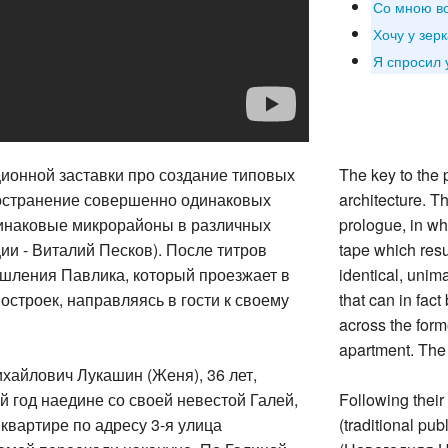
Со мною во
Хочу у зерк
Я спросил 
ионной заставки про создание типовых
The key to the p
ространение совершенно одинаковых
architecture. T
инаковые микрорайоны в различных
prologue, in wh
ии - Виталий Песков). После титров
tape which resul
шления Павлика, который проезжает в
identical, unima
остроек, направляясь в гости к своему
that can in fact
across the form
apartment. The r
ихайлович Лукашин (Женя), 36 лет,
й год наедине со своей невестой Галей,
Following their
 квартире по адресу 3-я улица
(traditional pu
мамой переехали накануне. По Галиной
(Новогодняя Но