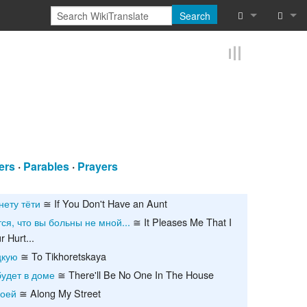
Search
What links he
Log in
Related chan
Reques
Special pages
Printable vers
ers
·
Parables
·
Prayers
Permanent lin
нету тёти
≅ If You Don't Have an Aunt
Page informat
ся, что вы больны не мной...
≅ It Pleases Me That I
Browse proper
 Hurt...
цкую
≅ To Tikhoretskaya
Browse proper
будет в доме
≅ There'll Be No One In The House
моей
≅ Along My Street
Recent chang