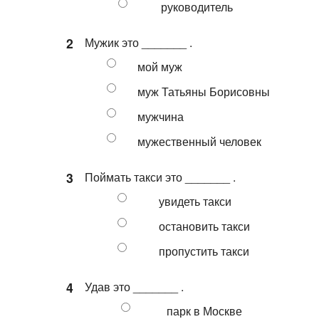
руководитель
2
Мужик это _______ .
мой муж
муж Татьяны Борисовны
мужчина
мужественный человек
3
Поймать такси это _______ .
увидеть такси
остановить такси
пропустить такси
4
Удав это _______ .
парк в Москве