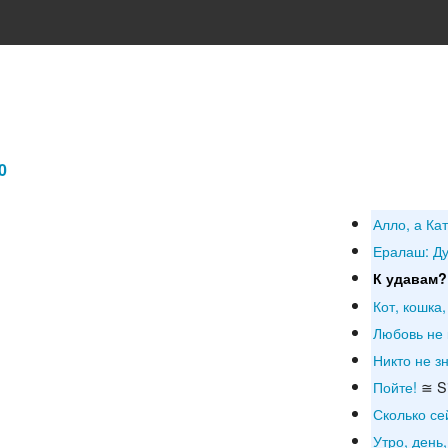
0
Алло, а К
Ералаш: Ду
К удавам?
Кот, кошка,
Любовь не 
Никто не з
Пойте!
≅ Si
Сколько се
Утро, день,