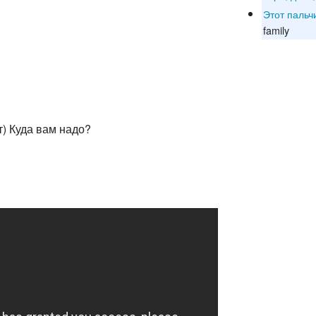
Этот пальч
family
т) Куда вам надо?