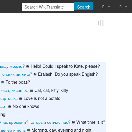
Search
What links he
Log in
Related chan
Reques
Special pages
Printable vers
атюшу можно?
≅ Hello! Could I speak to Kate, please?
 ю спик инглиш?
≅ Eralash: Do you speak English?
Permanent lin
≅ To the boas?
Page informat
 киса, кисонька
≅ Cat, cat, kitty, kitty
картошка
≅ Love is not a potato
Cite this page
нает
≅ No one knows
Browse proper
ng!
йчас времени? Который сейчас час?
≅ What time is it?
Browse proper
 вечер и ночь
≅ Morning, day, evening and night