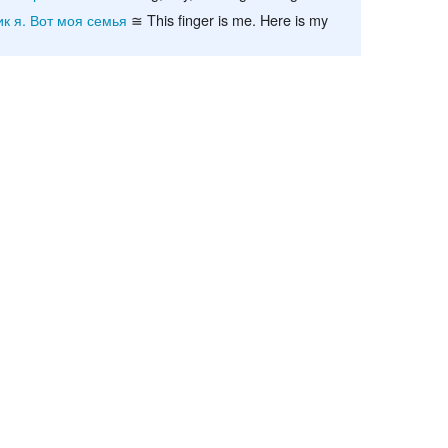
ик я. Вот моя семья
≅ This finger is me. Here is my
Recent chang