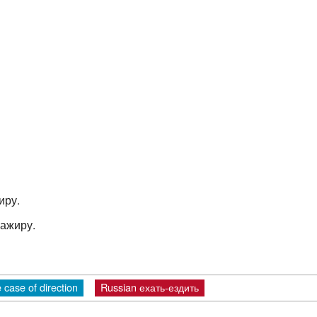
иру.
сажиру.
 case of direction
Russian ехать-ездить