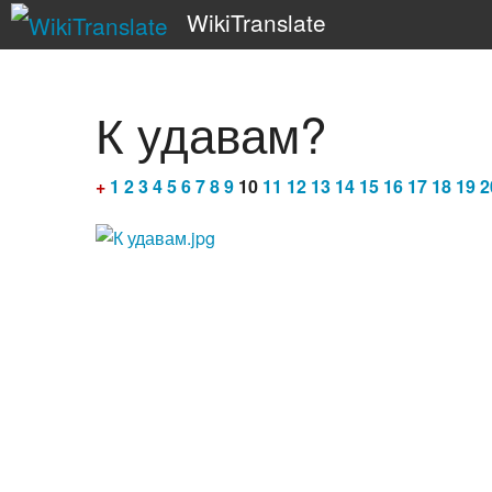
WikiTranslate
К удавам?
+
1
2
3
4
5
6
7
8
9
10
11
12
13
14
15
16
17
18
19
2