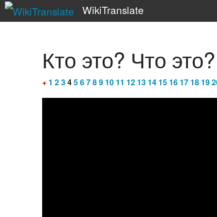
WikiTranslate
Кто это? Что это?
+
1
2
3
4
5
6
7
8
9
10
11
12
13
14
15
16
17
18
19
2