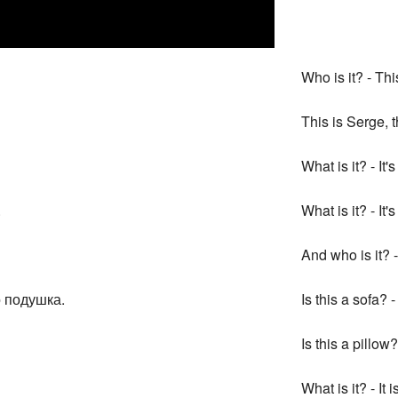
Who is it? - Thi
This is Serge, t
What is it? - It'
.
What is it? - It'
And who is it? - I
о подушка.
Is this a sofa? -
Is this a pillow?
What is it? - It 