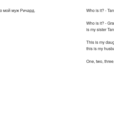
то мой муж Ричард.
Who is it? - Ta
Who is it? - Gra
is my sister Ta
This is my dau
this is my husb
One, two, three, 