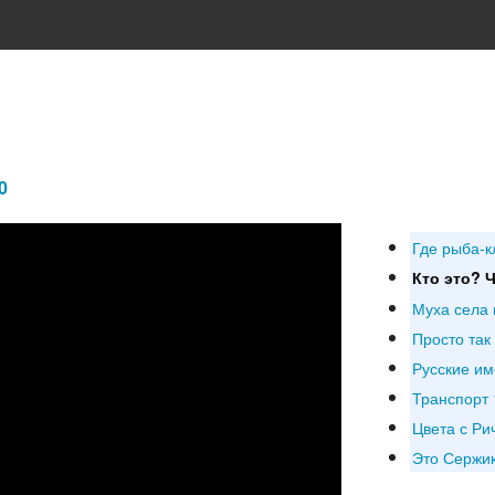
0
Где рыба-к
Кто это? 
Муха села 
Просто так
Русские и
Транспорт 
Цвета с Ри
Это Сержи