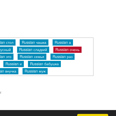
ian стол
Russian чашка
Russian а
кусный
Russian сладкий
Russian очень
ian это
Russian семья
Russian раз
Russian и
Russian бабушка
an внучка
Russian муж
y.