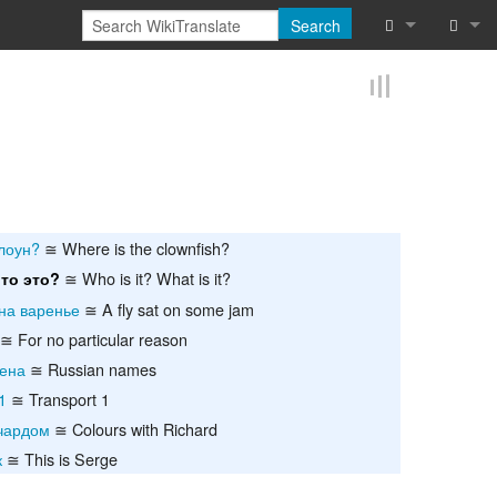
Search
What links he
Log in
Related chan
Reques
Special pages
Printable vers
лоун?
≅ Where is the clownfish?
≅ Who is it? What is it?
Permanent lin
Что это?
на варенье
≅ A fly sat on some jam
Page informat
≅ For no particular reason
мена
≅ Russian names
Cite this page
1
≅ Transport 1
Browse proper
чардом
≅ Colours with Richard
к
≅ This is Serge
Browse proper