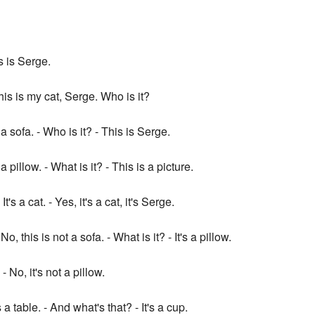
Recent chang
s is Serge.
his is my cat, Serge. Who is it?
s a sofa. - Who is it? - This is Serge.
s a pillow. - What is it? - This is a picture.
t's a cat. - Yes, it's a cat, it's Serge.
 No, this is not a sofa. - What is it? - It's a pillow.
 - No, it's not a pillow.
is a table. - And what's that? - It's a cup.