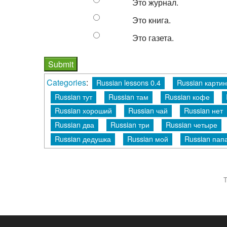
Это журнал.
Это книга.
Это газета.
Categories
:
Russian lessons 0.4
Russian карти
Russian тут
Russian там
Russian кофе
Russian хороший
Russian чай
Russian нет
Russian два
Russian три
Russian четыре
Russian дедушка
Russian мой
Russian пап
T