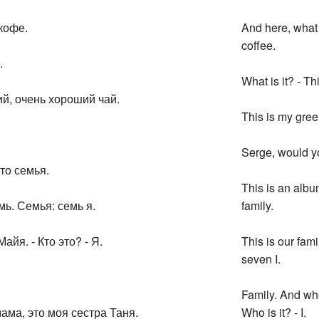
 кофе.
And here, what i
coffee.
.
What is it? - Thi
ий, очень хороший чай.
This is my gree
Serge, would yo
Это семья.
This is an album
емь. Семья: семь я.
family.
айя. - Кто это? - Я.
This is our fami
seven I.
Family. And who 
мама, это моя сестра Таня.
Who is it? - I.