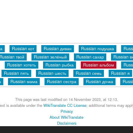
на
Russian кот
Russian диван
Russian подушка
Russ
Russian твой
Russian зелёный
Russian сахар
Russian в
Russian хотеть
Russian рыбка
Russian альбом
Russ
Russian пять
Russian шесть
Russian семь
Russian я
а
Russian мама
Russian сестра
Russian дочка
Russi
This page was last modified on 14 November 2023, at 12:13.
ext is available under the
WikiTranslate CC License
; additional terms may appl
Privacy
About WikiTranslate
Disclaimers