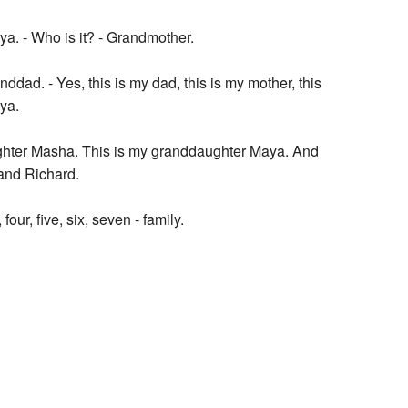
nya. - Who is it? - Grandmother.
nddad. - Yes, this is my dad, this is my mother, this
nya.
ghter Masha. This is my granddaughter Maya. And
and Richard.
four, five, six, seven - family.