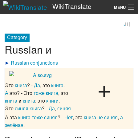
WikiTranslate
MENU
и
Search
Category
Russian и
►
Russian conjunctions
+
Это
книга
? -
Да
, это
книга
.
А
это? - Это
тоже
книга
, это
книга
и
книга
: это
книги
.
Это
синяя
книга
? -
Да
,
синяя
.
А эта
книга
тоже
синяя
? -
Нет
, эта
книга
не
синяя
,
а
зелёная
.