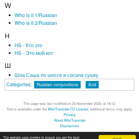
W
Who is it 1/Russian
Who is it 2/Russian
Н
НБ - Кто это
НБ - Это мой кот
Ш
Шла Саша по шоссе и сосала сушку
Categories
:
Russian conjunctions
And
This page was last modified on 25 November 2023, at 18:12.
Text is available under the
WikiTranslate CC License
; additional terms may apply.
Privacy
About WikiTranslate
Disclaimers
MediaWiki
Powered by Semantic MediaWiki
This website uses cookies to ensure you get the best
Got it!