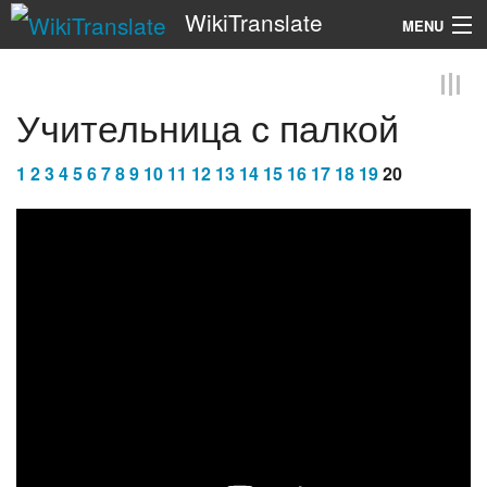
WikiTranslate
MENU
Search
Учительница с палкой
1
2
3
4
5
6
7
8
9
10
11
12
13
14
15
16
17
18
19
20