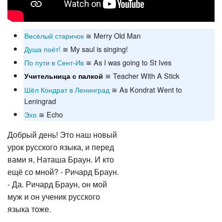
Весёлый старичок
≅ Merry Old Man
Душа поёт!
≅ My saul is singing!
По пути в Сент-Ив
≅ As I was going to St Ives
≅ Teacher With A Stick
Учительница с палкой
Шёл Кондрат в Ленинград
≅ As Kondrat Went to
Leningrad
Эхо
≅ Echo
Добрый день! Это наш новый
урок русского языка, и перед
вами я, Наташа Браун. И кто
ещё со мной? - Ричард Браун.
- Да. Ричард Браун, он мой
муж и он ученик русского
языка тоже.