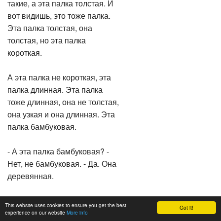
такие, а эта палка толстая. И
вот видишь, это тоже палка.
Эта палка толстая, она
толстая, но эта палка
короткая.
А эта палка не короткая, эта
палка длинная. Эта палка
тоже длинная, она не толстая,
она узкая и она длинная. Эта
палка бамбуковая.
- А эта палка бамбуковая? -
Нет, не бамбуковая. - Да. Она
деревянная.
Тоже деревянная. Стол тоже
This website uses cookies to ensure you get the best
Got it!
деревянный. Стол
experience on our website
More info