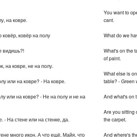
You want to ope
у, на ковре.
cant.
то ковёр, ковёр на полу
What do we have
не видишь?!
What's on the ta
of paint.
к, на ковре, не на полу.
What else is on
полу или на ковре? - На ковре.
table? - Green 
олу или на ковре? - Не на полу и не на
And what's on th
Are you sitting 
е. - На стене или на стенке, да.
the carpet.
тене много икон. А что ещё, Майя, что
And where's the