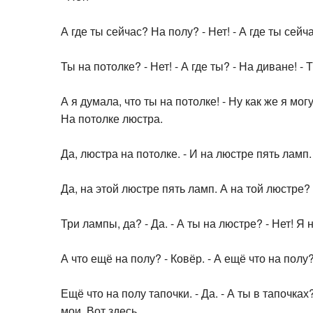
А где ты сейчас? На полу? - Нет! - А где ты сейч
Ты на потолке? - Нет! - А где ты? - На диване! - 
А я думала, что ты на потолке! - Ну как же я могу
На потолке люстра.
Да, люстра на потолке. - И на люстре пять ламп.
Да, на этой люстре пять ламп. А на той люстре?
Три лампы, да? - Да. - А ты на люстре? - Нет! Я 
А что ещё на полу? - Ковёр. - А ещё что на полу
Ещё что на полу тапочки. - Да. - А ты в тапочках?
мои. Вот здесь.