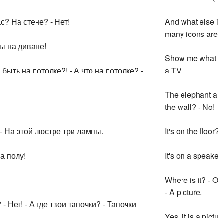
ас? На стене? - Нет!
And what else i
many icons are 
Ты на диване!
Show me what is
 быть на потолке?! - А что на потолке? -
a TV.
The elephant and
the wall? - No!
 - На этой люстре три лампы.
It's on the floor
на полу!
It's on a speaker
?
Where is it? - O
- A picture.
 - Нет! - А где твои тапочки? - Тапочки
Yes, it is a pic