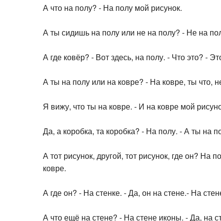
А что на полу? - На полу мой рисунок.
А ты сидишь на полу или не на полу? - Не на пол
А где ковёр? - Вот здесь, на полу. - Что это? - Э
А ты на полу или на ковре? - На ковре, ты что, 
Я вижу, что ты на ковре. - И на ковре мой рисуно
Да, а коробка, та коробка? - На полу. - А ты на 
А тот рисунок, другой, тот рисунок, где он? На п
ковре.
А где он? - На стенке. - Да, он на стене.- На стен
А что ещё на стене? - На стене иконы. - Да, на с