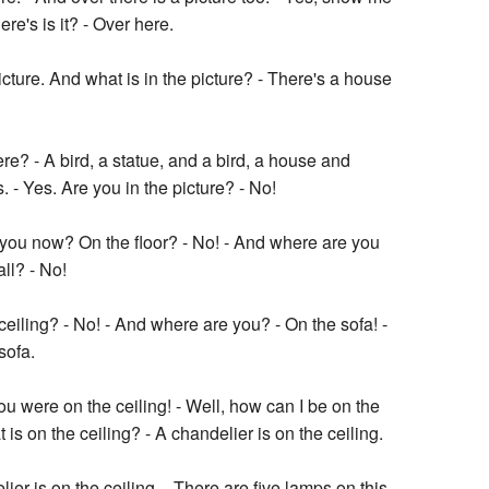
ere's is it? - Over here.
icture. And what is in the picture? - There's a house
ere? - A bird, a statue, and a bird, a house and
. - Yes. Are you in the picture? - No!
you now? On the floor? - No! - And where are you
ll? - No!
ceiling? - No! - And where are you? - On the sofa! -
sofa.
ou were on the ceiling! - Well, how can I be on the
t is on the ceiling? - A chandelier is on the ceiling.
ier is on the ceiling. - There are five lamps on this