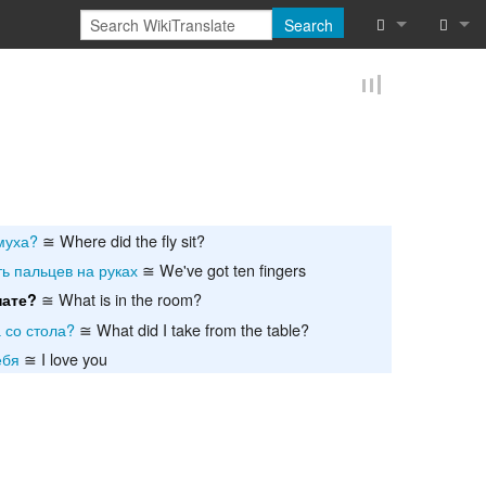
Search
What links he
Log in
Related chan
Reques
Special pages
Printable vers
муха?
≅ Where did the fly sit?
Permanent lin
ть пальцев на руках
≅ We've got ten fingers
≅ What is in the room?
нате?
Page informat
а со стола?
≅ What did I take from the table?
ебя
≅ I love you
Cite this page
Browse proper
Browse proper