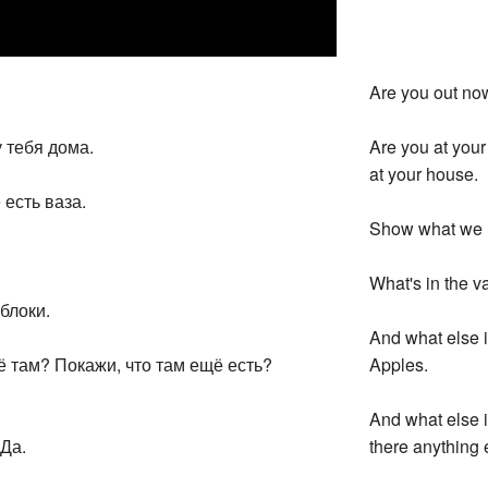
Are you out now
 тебя дома.
Are you at your
at your house.
 есть ваза.
Show what we h
What's in the v
блоки.
And what else i
щё там? Покажи, что там ещё есть?
Apples.
And what else i
 Да.
there anything