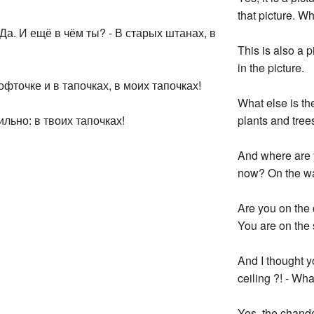
that picture. Wh
- Да. И ещё в чём ты? - В старых штанах, в
This is also a p
in the picture.
офточке и в тапочках, в моих тапочках!
What else is th
льно: в твоих тапочках!
plants and trees
And where are 
now? On the wa
Are you on the 
You are on the 
And I thought y
ceiling ?! - Wha
Yes, the chandel