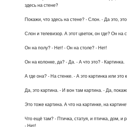
здесь на стене?
Покажи, что здесь на стене? - Слон. - Да это, это.
Слон и телевизор. А этот цветок, он где? Он на с
Он на полу? - Нет! - Он на столе? - Нет!
Он на колонке, да? - Да. - А что это? - Картинка.
А где она? - На стенке. - А это картинка или это 
Да, это картина. - И вон там картина. - Да, покаж
Это тоже картина. А что на картинке, на картине
Что ещё там? - Птичка, статуя, и птичка, дом, и 
- Нет!