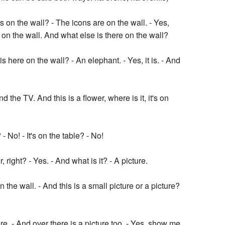
s on the wall? - The icons are on the wall. - Yes,
on the wall. And what else is there on the wall?
 here on the wall? - An elephant. - Yes, it is. - And
 the TV. And this is a flower, where is it, it's on
? - No! - It's on the table? - No!
, right? - Yes. - And what is it? - A picture.
n the wall. - And this is a small picture or a picture?
ture. - And over there is a picture too. - Yes, show me