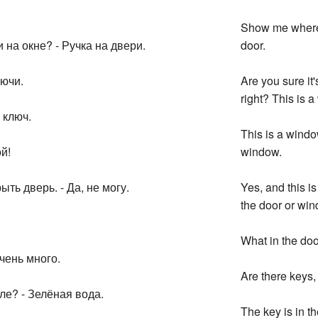
Show me where t
и на окне? - Ручка на двери.
door.
лючи.
Are you sure it's
right? This is 
 ключ.
This is a windo
й!
window.
ть дверь. - Да, не могу.
Yes, and this i
the door or win
What in the doo
очень много.
Are there keys,
оле? - Зелёная вода.
The key is in th