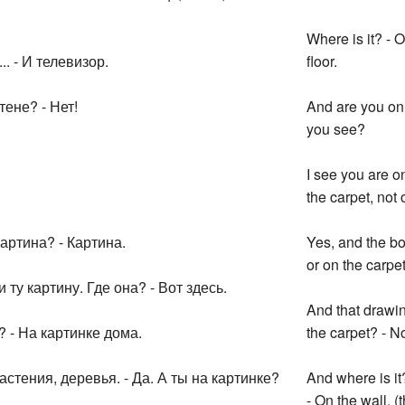
Where is it? - O
.. - И телевизор.
floor.
тене? - Нет!
And are you on t
you see?
I see you are o
the carpet, not 
картина? - Картина.
Yes, and the box
or on the carpet
и ту картину. Где она? - Вот здесь.
And that drawing
? - На картинке дома.
the carpet? - No
растения, деревья. - Да. А ты на картинке?
And where is it?
- On the wall. 