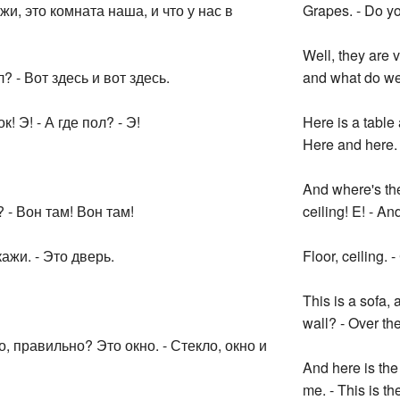
и, это комната наша, и что у нас в
Grapes. - Do yo
Well, they are 
л? - Вот здесь и вот здесь.
and what do we
! Э! - А где пол? - Э!
Here is a table
Here and here.
And where's the
 - Вон там! Вон там!
ceiling! E! - An
кажи. - Это дверь.
Floor, ceiling. -
This is a sofa,
wall? - Over the
о, правильно? Это окно. - Стекло, окно и
And here is the 
me. - This is th