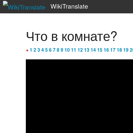
WikiTranslate
Что в комнате?
+
1
2
3
4
5
6
7
8
9
10
11
12
13
14
15
16
17
18
19
2