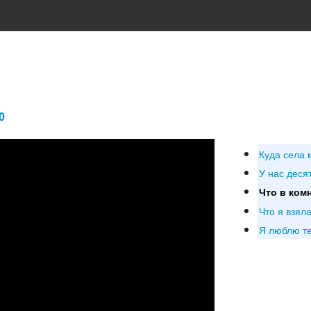
0
Куда села 
У нас деся
Что в ком
Что я взял
Я люблю т