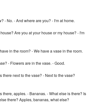
Recent chang
? - No. - And where are you? - I'm at home.
 house? Are you at your house or my house? - I'm
ave in the room? - We have a vase in the room.
ase? - Flowers are in the vase. - Good.
s there next to the vase? - Next to the vase?
s there, apples. - Bananas. - What else is there? Is
 else there? Apples, bananas, what else?