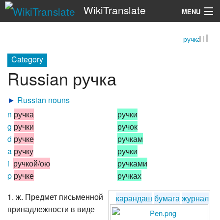
WikiTranslate
MENU
ручка
Search
Category
Russian ручка
►
Russian nouns
n
ручка
ручки
g
ручки
ручок
d
ручке
ручкам
a
ручку
ручки
i
ручкой/ою
ручками
p
ручке
ручках
1. ж. Предмет письменной
карандаш
бумага
журнал
принадлежности в виде