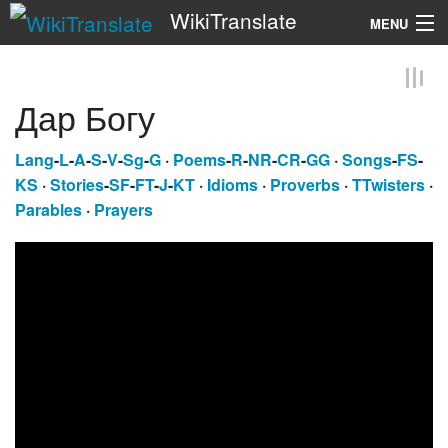
WikiTranslate
MENU
Search
Дар Богу
Lang
-
L
-
A
-
S
-
V
-
Sg
-
G
·
Poems
-
R
-
NR
-
CR
-
GG
·
Songs
-
FS
-
KS
·
Stories
-
SF
-
FT
-
J
-
KT
·
Idioms
·
Proverbs
·
TTwisters
·
Parables
·
Prayers