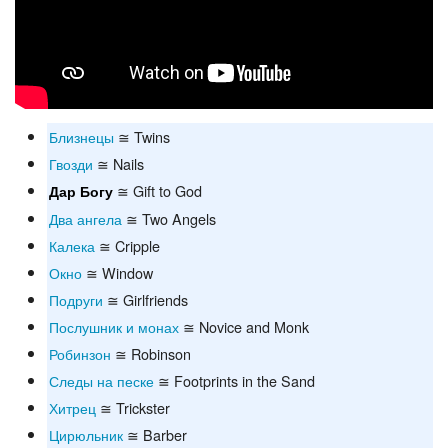
Близнецы
≅ Twins
Гвозди
≅ Nails
≅ Gift to God
Дар Богу
Два ангела
≅ Two Angels
Калека
≅ Cripple
Окно
≅ Window
Подруги
≅ Girlfriends
Послушник и монах
≅ Novice and Monk
Робинзон
≅ Robinson
Следы на песке
≅ Footprints in the Sand
Хитрец
≅ Trickster
Цирюльник
≅ Barber