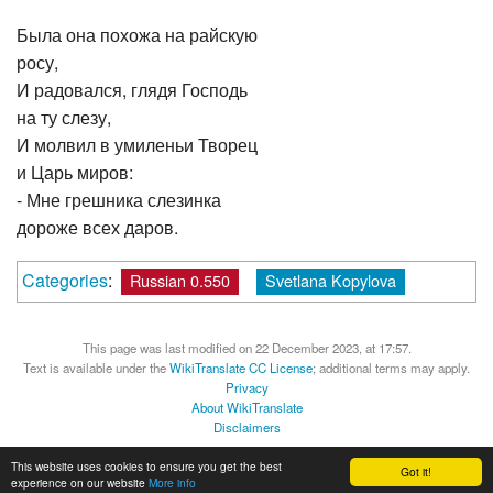
Была она похожа на райскую
росу,
И радовался, глядя Господь
на ту слезу,
И молвил в умиленьи Творец
и Царь миров:
- Мне грешника слезинка
дороже всех даров.
Categories
:
Russian 0.550
Svetlana Kopylova
This page was last modified on 22 December 2023, at 17:57.
Text is available under the
WikiTranslate CC License
; additional terms may apply.
Privacy
About WikiTranslate
Disclaimers
MediaWiki
Powered by Semantic MediaWiki
This website uses cookies to ensure you get the best
Got it!
experience on our website
More info