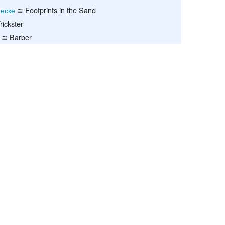
еске
≅ Footprints in the Sand
Recent chang
ickster
≅ Barber