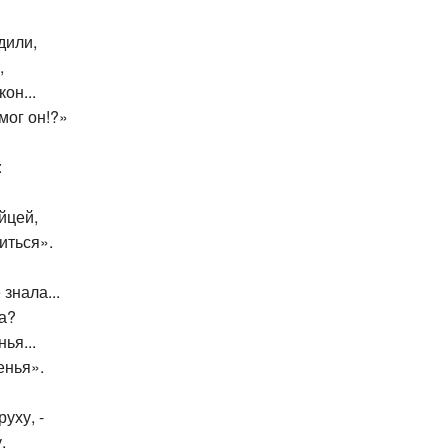
дили,
,
он...
мог он!?»
:
йцей,
иться».
 знала...
ла?
ья...
енья».
уху, -
.