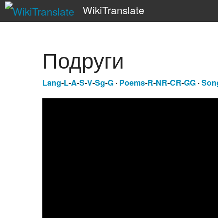
WikiTranslate
Подруги
Lang
-
L
-
A
-
S
-
V
-
Sg
-
G
·
Poems
-
R
-
NR
-
CR
-
GG
·
Son