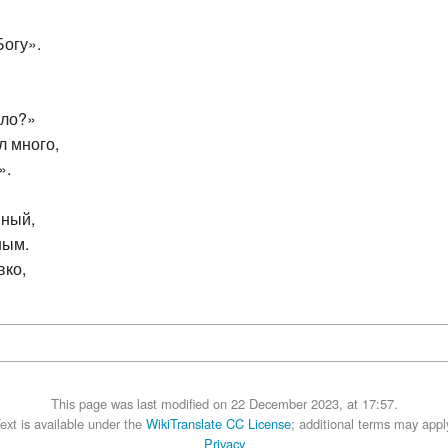
Богу».
ало?»
л много,
».
вный,
ным.
вко,
This page was last modified on 22 December 2023, at 17:57.
ext is available under the
WikiTranslate CC License
; additional terms may appl
Privacy