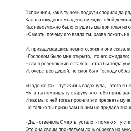
Вспомнили, как в ту ночь подруги спорили да ря
Как златокудрого младенца между собой делили
Как невозможно было слушать матери плач из ок
«Смерть, почему его взяла ты, разве пожить не 
И, призадумавшись немного, жизни она сказала
«Господом было мне открыто, что его ожидало:
Если б ребёнок жив остался, - стал бы тогда уби
И, очерствев душой, не смог бы к Господу обрат
«Надо же так! - тут Жизнь вздохнула, - этого я не
Ну, а ты помнишь ту старуху, что тебя призыва
И как мы с ней тогда просили эти прервать мучен
Но только ты призывам нашим не придала знач
«Да, - отвечала Смерть, устало, - помню я ту стар
Это она своим проклятьем дочь обрекла на муку