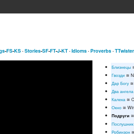
gs
-
FS
-
KS
·
Stories
-
SF
-
FT
-
J
-
KT
·
Idioms
·
Proverbs
·
TTwiste
Близнецы
≅
Гвозди
≅ Na
Дар Богу
≅ 
Два ангела
Калека
≅ Cr
Окно
≅ Wi
≅ 
Подруги
Послушник
Робинзон
≅