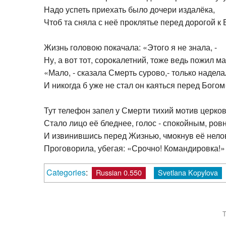
Надо успеть приехать было дочери издалёка,
Чтоб та сняла с неё проклятье перед дорогой к 
Жизнь головою покачала: «Этого я не знала, -
Ну, а вот тот, сорокалетний, тоже ведь пожил м
«Мало, - сказала Смерть сурово,- только надела
И никогда б уже не стал он каяться перед Богом
Тут телефон запел у Смерти тихий мотив церко
Стало лицо её бледнее, голос - спокойным, ров
И извинившись перед Жизнью, чмокнув её нело
Проговорила, убегая: «Срочно! Командировка!»
Categories
:
Russian 0.550
Svetlana Kopylova
T