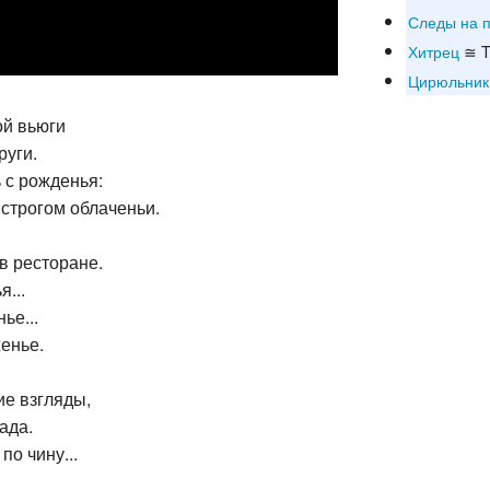
Следы на п
Хитрец
≅ Tr
Цирюльник
ой вьюги
руги.
 с рожденья:
 строгом облаченьи.
в ресторане.
...
ье...
енье.
ие взгляды,
ада.
по чину...