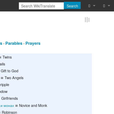
Search
What links he
Log in
Related chan
Reques
Special pages
rs
·
Parables
·
Prayers
Printable vers
 Twins
ils
Permanent lin
Gift to God
Page informat
≅ Two Angels
ipple
Cite this page
ndow
Girlfriends
Browse proper
 и монах
≅ Novice and Monk
Browse proper
 Robinson