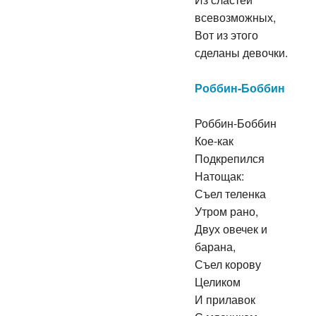
Из сластей
всевозможных,
Вот из этого
сделаны девочки.
Роббин-Боббин
Роббин-Боббин
Кое-как
Подкрепился
Натощак:
Съел теленка
Утром рано,
Двух овечек и
барана,
Съел корову
Целиком
И прилавок