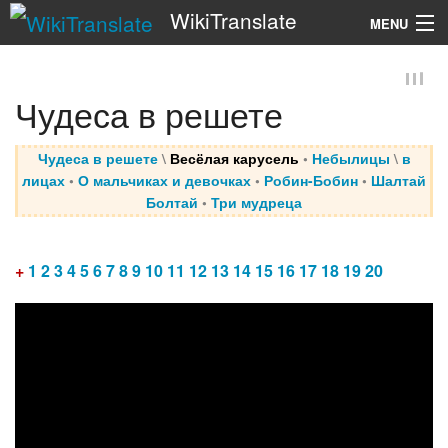
WikiTranslate
MENU
Search
Чудеса в решете
Чудеса в решете
\
Весёлая карусель
•
Небылицы
\
в
лицах
•
О мальчиках и девочках
•
Робин-Бобин
•
Шалтай
Болтай
•
Три мудреца
+
1
2
3
4
5
6
7
8
9
10
11
12
13
14
15
16
17
18
19
20