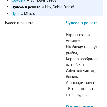
Семечки
≅ Sunflower Seeds
≅ Hey, Diddle-Diddle!
Чудеса в решете
Чудо
≅ Miracle
Чудеса в решете
Чудеса в решете
Играет кот на
скрипке,
На блюде пляшут
рыбки,
Корова взобралась
на небеса.
Сбежали чашки,
блюдца,
А лошади смеются.
- Вот, – говорят, –
какие чудеса!
О мальчиках и