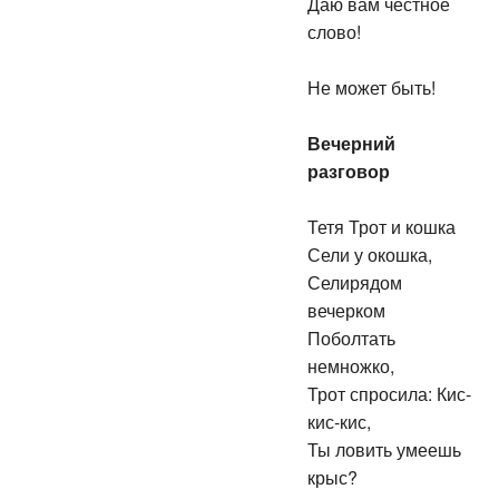
Даю вам честное
слово!
Не может быть!
Вечерний
разговор
Тетя Трот и кошка
Сели у окошка,
Селирядом
вечерком
Поболтать
немножко,
Трот спросила: Кис-
кис-кис,
Ты ловить умеешь
крыс?