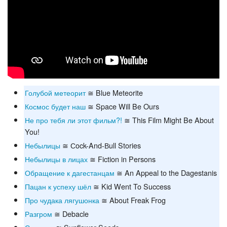
Голубой метеорит
≅ Blue Meteorite
Космос будет наш
≅ Space Will Be Ours
Не про тебя ли этот фильм?!
≅ This Film Might Be About
You!
Небылицы
≅ Сock-And-Вull Stories
Небылицы в лицах
≅ Fiction in Persons
Обращение к дагестанцам
≅ An Appeal to the Dagestanis
Пацан к успеху шёл
≅ Kid Went To Success
Про чудака лягушонка
≅ About Freak Frog
Разгром
≅ Debacle