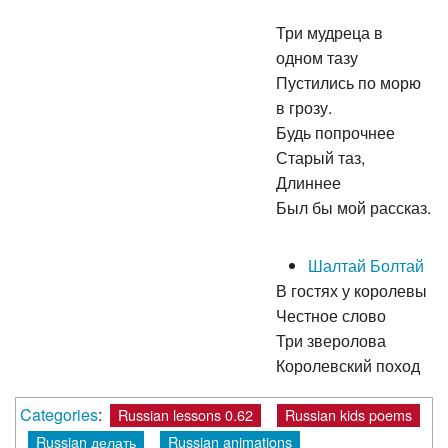
Три мудреца в
одном тазу
Пустились по морю
в грозу.
Будь попрочнее
Старый таз,
Длиннее
Был бы мой рассказ.
Шалтай Болтай
В гостях у королевы
Честное слово
Три зверолова
Королевский поход
Categories
:
Russian lessons 0.62
Russian kids poems
Russian делать
Russian animations