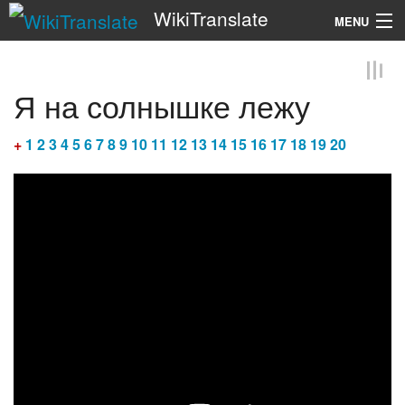
WikiTranslate
MENU
Search
Я на солнышке лежу
+
1
2
3
4
5
6
7
8
9
10
11
12
13
14
15
16
17
18
19
20