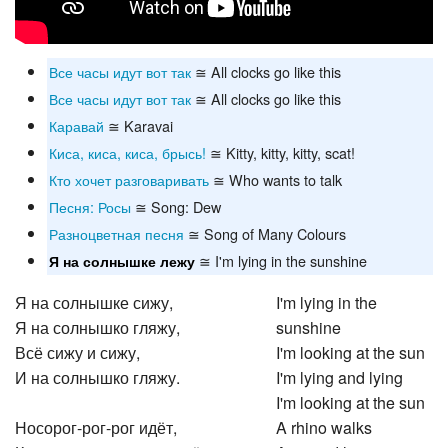
Все часы идут вот так
≅ All clocks go like this
Все часы идут вот так
≅ All clocks go like this
Каравай
≅ Karavai
Киса, киса, киса, брысь!
≅ Kitty, kitty, kitty, scat!
Кто хочет разговаривать
≅ Who wants to talk
Песня: Росы
≅ Song: Dew
Разноцветная песня
≅ Song of Many Colours
≅ I'm lying in the sunshine
Я на солнышке лежу
Я на солнышке сижу,
I'm lying in the
Я на солнышко гляжу,
sunshine
Всё сижу и сижу,
I'm looking at the sun
И на солнышко гляжу.
I'm lying and lying
I'm looking at the sun
Носорог-рог-рог идёт,
A rhino walks