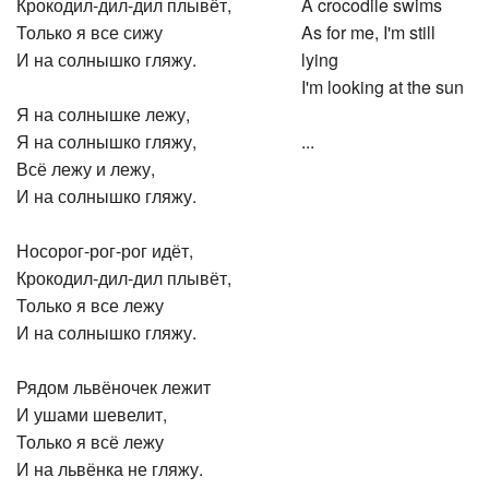
Крокодил-дил-дил плывёт,
A crocodile swims
Только я все сижу
As for me, I'm still
И на солнышко гляжу.
lying
I'm looking at the sun
Я на солнышке лежу,
Я на солнышко гляжу,
...
Всё лежу и лежу,
И на солнышко гляжу.
Носорог-рог-рог идёт,
Крокодил-дил-дил плывёт,
Только я все лежу
И на солнышко гляжу.
Рядом львёночек лежит
И ушами шевелит,
Только я всё лежу
И на львёнка не гляжу.