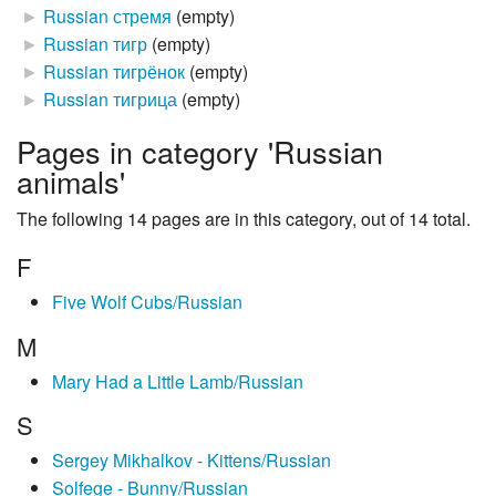
►
Russian стремя
‎
(empty)
►
Russian тигр
‎
(empty)
►
Russian тигрёнок
‎
(empty)
►
Russian тигрица
‎
(empty)
Pages in category 'Russian
animals'
The following 14 pages are in this category, out of 14 total.
F
Five Wolf Cubs/Russian
M
Mary Had a Little Lamb/Russian
S
Sergey Mikhalkov - Kittens/Russian
Solfege - Bunny/Russian