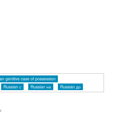
an genitive case of possession
Russian с
Russian на
Russian до
y.