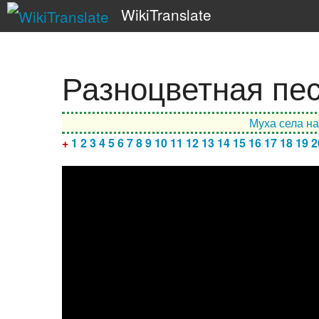
WikiTranslate
Разноцветная пе
Муха села на
+
1
2
3
4
5
6
7
8
9
10
11
12
13
14
15
16
17
18
19
2