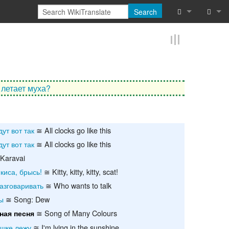
Search
What links he
Log in
Related chan
Reques
Special pages
 летает муха?
Printable vers
Permanent lin
ут вот так
≅ All clocks go like this
ут вот так
≅ All clocks go like this
Page informat
Karavai
 киса, брысь!
≅ Kitty, kitty, kitty, scat!
Cite this page
разговаривать
≅ Who wants to talk
Browse proper
ы
≅ Song: Dew
≅ Song of Many Colours
ная песня
Browse proper
ышке лежу
≅ I'm lying in the sunshine