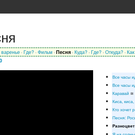
сня
 варенье
·
Где?
·
Фильм
·
Песня
·
Куда?
·
Где?
·
Откуда?
·
Как
0
Все часы ид
Все часы ид
Каравай
≅ 
Киса, киса,
Кто хочет 
Песня: Рос
Разноцвет
Я на солн