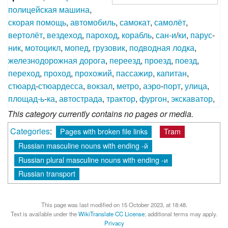
полицейская
машина
,
скорая
помощь
,
автомобиль
,
самокат
,
самолёт
,
вертолёт
,
вездеход
,
пароход
,
корабль
,
сан-и
/
ки
,
парус
-
ник
,
мотоцикл
,
мопед
,
грузовик
,
подводная
лодка
,
железнодорожная
дорога
,
переезд
,
проезд
,
поезд
,
переход
,
проход
,
прохожий
,
пассажир
,
капитан
,
стюард
-
стюардесса
,
вокзал
,
метро
,
аэро
-
порт
,
улица
,
площад-ь
-
ка
,
автострада
,
трактор
,
фургон
,
экскаватор
,
This category currently contains no pages or media.
Categories
:
Pages with broken file links
Tram
Russian masculine nouns with ending -й
Russian plural masculine nouns with ending -и
Russian transport
This page was last modified on 15 October 2023, at 18:48.
Text is available under the
WikiTranslate CC License
; additional terms may apply.
Privacy