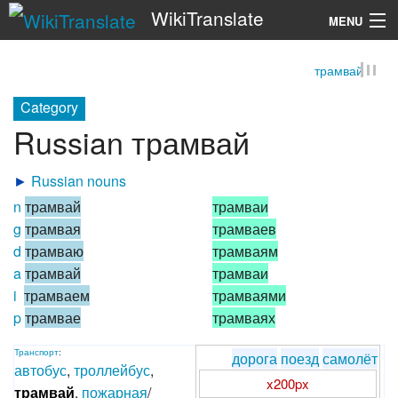
WikiTranslate
MENU
трамвай
Search
Category
Russian трамвай
►
Russian nouns
n
трамвай
трамваи
g
трамвая
трамваев
d
трамваю
трамваям
a
трамвай
трамваи
i
трамваем
трамваями
p
трамвае
трамваях
Транспорт
:
дорога
поезд
самолёт
автобус
,
троллейбус
,
x200px
трамвай
,
пожарная
/