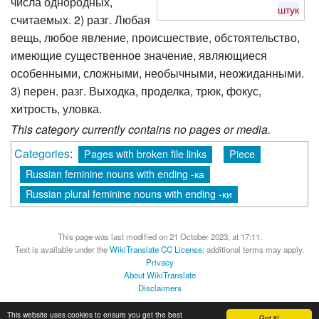
числа однородных,
штук
считаемых. 2) разг. Любая
вещь, любое явление, происшествие, обстоятельство,
имеющие существенное значение, являющиеся
особенными, сложными, необычными, неожиданными.
3) перен. разг. Выходка, проделка, трюк, фокус,
хитрость, уловка.
This category currently contains no pages or media.
Categories
:
Pages with broken file links
Piece
Russian feminine nouns with ending -ка
Russian plural feminine nouns with ending -ки
This page was last modified on 21 October 2023, at 17:11.
Text is available under the
WikiTranslate CC License
; additional terms may apply.
Privacy
About WikiTranslate
Disclaimers
MediaWiki
Powered by Semantic MediaWiki
This website uses cookies to ensure you get the best
Got it!