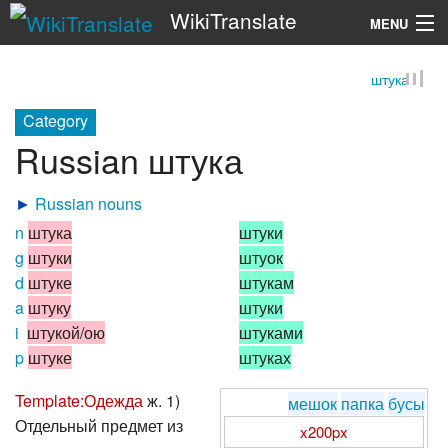
WikiTranslate
MENU
штука
Search
Category
Russian штука
►
Russian nouns
n
штука
штуки
g
штуки
штуок
d
штуке
штукам
a
штуку
штуки
i
штукой/ою
штуками
p
штуке
штуках
Template:Одежда
ж. 1)
мешок
папка
бусы
Отдельный предмет из
x200px