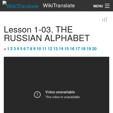
WikiTranslate
MENU
Search
Lesson 1-03. THE
RUSSIAN ALPHABET
+
1
2
3
4
5
6
7
8
9
10
11
12
13
14
15
16
17
18
19
20