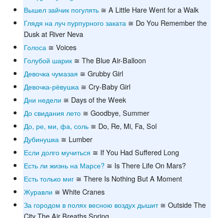
Вышел зайчик погулять
≅ A Little Hare Went for a Walk
Глядя на луч пурпурного заката
≅ Do You Remember the
Dusk at River Neva
Голоса
≅ Voices
Голубой шарик
≅ The Blue Air-Balloon
Девочка чумазая
≅ Grubby Girl
Девочка-рёвушка
≅ Cry-Baby Girl
Дни недели
≅ Days of the Week
До свидания лето
≅ Goodbye, Summer
До, ре, ми, фа, соль
≅ Do, Re, Mi, Fa, Sol
Дубинушка
≅ Lumber
Если долго мучиться
≅ If You Had Suffered Long
Есть ли жизнь на Марсе?
≅ Is There Life On Mars?
Есть только миг
≅ There Is Nothing But A Moment
Журавли
≅ White Cranes
За городом в полях весною воздух дышит
≅ Outside The
City The Air Breaths Spring