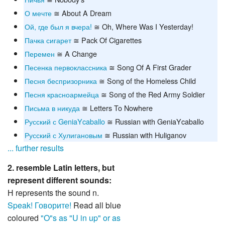
О мечте
≅ About A Dream
Ой, где был я вчера!
≅ Oh, Where Was I Yesterday!
Пачка сигарет
≅ Pack Of Cigarettes
Перемен
≅ A Change
Песенка первоклассника
≅ Song Of A First Grader
Песня беспризорника
≅ Song of the Homeless Child
Песня красноармейца
≅ Song of the Red Army Soldier
Письма в никуда
≅ Letters To Nowhere
Русский с GeniaYcaballo
≅ Russian with GeniaYcaballo
Русский с Хулигановым
≅ Russian with Huliganov
... further results
2. resemble Latin letters, but
represent different sounds:
Н represents the sound n.
Speak! Говорите!
Read all blue
coloured
"O"s as "U in up" or as