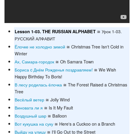
≅ Урок 1-03.
Lesson 1-03. THE RUSSIAN ALPHABET
РУССКИЙ АЛФАВИТ
Ёлочке не холодно зимой
≅ Christmas Tree Isn't Cold in
Winter
Ах, Самара-городок
≅ Oh Samara Town
Бориса c Днём Рожденья поздравляем!
≅ We Wish
Happy Birthday To Boris!
В лесу родилась ёлочка
≅ The Forest Raised a Christmas
Tree
Весёлый ветер
≅ Jolly Wind
Виновата ли я
≅ Is It My Fault
Воздушный шар
≅ Balloon
Вот кукушка на суку
≅ Here's a Cuckoo on a Branch
Выйду на улицу
≅ I'll Go Out to the Street