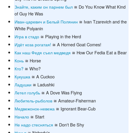
Знайте, каким он парнем был
≅ Do You Know What Kind
of Guy He Was
Иван-царевич и Белый Полянин
≅ Ivan Tzarevich and the
White Polyanin
Игра в стадо
≅ Playing in the Herd
Идёт коза рогатая!
≅ A Horned Goat Comes!
Как наш Федя съел медведя
≅ How Our Fedia Eat a Bear
Конь
≅ Horse
Кто?
≅ Who?
Кукушка
≅ A Cuckoo
Ладушки
≅ Ladushki
Летел голубь
≅ A Dove Was Flying
Любитель-рыболов
≅ Amateur-Fisherman
Медвежонок-невежа
≅ Ignorant Bear-Cub
Начало
≅ Start
Не надо стесняться
≅ Don't Be Shy
Ничья
≅ Nobody's