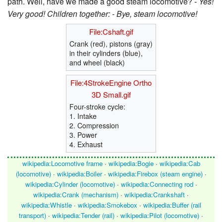
path. Well, have we made a good steam locomotive?
- Yes!
Very good!
Children together: - Bye, steam locomotive!
File:Cshaft.gif
Crank (red), pistons (gray)
in their cylinders (blue),
and wheel (black)
File:4StrokeEngine Ortho
3D Small.gif
Four-stroke cycle:
1. Intake
2. Compression
3. Power
4. Exhaust
wikipedia:Locomotive frame
·
wikipedia:Bogie
·
wikipedia:Cab
(locomotive)
·
wikipedia:Boiler
·
wikipedia:Firebox (steam engine)
·
wikipedia:Cylinder (locomotive)
·
wikipedia:Connecting rod
·
wikipedia:Crank (mechanism)
·
wikipedia:Crankshaft
·
wikipedia:Whistle
·
wikipedia:Smokebox
·
wikipedia:Buffer (rail
transport)
·
wikipedia:Tender (rail)
·
wikipedia:Pilot (locomotive)
·