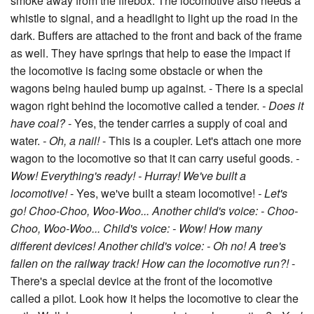
smoke away from the firebox. The locomotive also needs a
whistle to signal, and a headlight to light up the road in the
dark. Buffers are attached to the front and back of the frame
as well. They have springs that help to ease the impact if
the locomotive is facing some obstacle or when the
wagons being hauled bump up against. - There is a special
wagon right behind the locomotive called a tender.
- Does it
have coal?
- Yes, the tender carries a supply of coal and
water.
- Oh, a nail!
- This is a coupler. Let's attach one more
wagon to the locomotive so that it can carry useful goods.
-
Wow! Everything's ready!
- Hurray! We've built a
locomotive!
- Yes, we've built a steam locomotive!
- Let's
go! Choo-Choo, Woo-Woo...
Another child's voice: - Choo-
Choo, Woo-Woo...
Child's voice: - Wow! How many
different devices!
Another child's voice: - Oh no! A tree's
fallen on the railway track! How can the locomotive run?!
-
There's a special device at the front of the locomotive
called a pilot. Look how it helps the locomotive to clear the