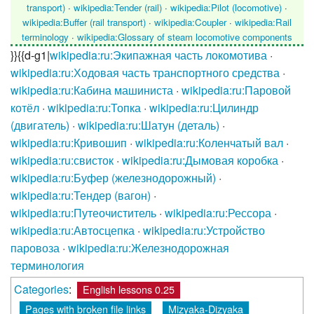
transport)
·
wikipedia:Tender (rail)
·
wikipedia:Pilot (locomotive)
·
wikipedia:Buffer (rail transport)
·
wikipedia:Coupler
·
wikipedia:Rail
terminology
·
wikipedia:Glossary of steam locomotive components
}}{{d-g1|
wikipedia:ru:Экипажная часть локомотива
·
wikipedia:ru:Ходовая часть транспортного средства
·
wikipedia:ru:Кабина машиниста
·
wikipedia:ru:Паровой
котёл
·
wikipedia:ru:Топка
·
wikipedia:ru:Цилиндр
(двигатель)
·
wikipedia:ru:Шатун (деталь)
·
wikipedia:ru:Кривошип
·
wikipedia:ru:Коленчатый вал
·
wikipedia:ru:свисток
·
wikipedia:ru:Дымовая коробка
·
wikipedia:ru:Буфер (железнодорожный)
·
wikipedia:ru:Тендер (вагон)
·
wikipedia:ru:Путеочиститель
·
wikipedia:ru:Рессора
·
wikipedia:ru:Автосцепка
·
wikipedia:ru:Устройство
паровоза
·
wikipedia:ru:Железнодорожная
терминология
Categories
:
English lessons 0.25
Pages with broken file links
Mizyaka-Dizyaka