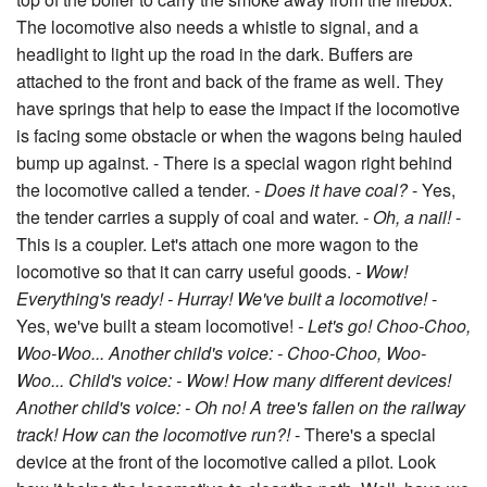
top of the boiler to carry the smoke away from the firebox.
The locomotive also needs a whistle to signal, and a
headlight to light up the road in the dark. Buffers are
attached to the front and back of the frame as well. They
have springs that help to ease the impact if the locomotive
is facing some obstacle or when the wagons being hauled
bump up against. - There is a special wagon right behind
the locomotive called a tender.
- Does it have coal?
- Yes,
the tender carries a supply of coal and water.
- Oh, a nail!
-
This is a coupler. Let's attach one more wagon to the
locomotive so that it can carry useful goods.
- Wow!
Everything's ready!
- Hurray! We've built a locomotive!
-
Yes, we've built a steam locomotive!
- Let's go! Choo-Choo,
Woo-Woo...
Another child's voice: - Choo-Choo, Woo-
Woo...
Child's voice: - Wow! How many different devices!
Another child's voice: - Oh no! A tree's fallen on the railway
track! How can the locomotive run?!
- There's a special
device at the front of the locomotive called a pilot. Look