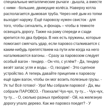
специальные металлические рычаги - дышла, а вместе
с ними - большие, движущие колёса. Наверху котла
располагается дымовая труба. Через неё дым из топки
выходит наружу. Ещё паровозу нужен свисток - для
того, чтобы сигналить, и фонарь – чтобы в темноте
освещать дорогу. Также на раму спереди и сзади
крепится по два буфера. В них есть пружины, которые
помогают смягчать удар, если паровоз сталкивается с
каким-нибудь препятствием на пути или когда на него
наталкиваются вагоны. - Сразу за паровозом следует
особый вагон - тендер. - Он что, с углём? - Да, тендер
везёт запас угля и воды. - О, гвоздик! - Это сцепное
устройство. А теперь давайте прицепим к паровозу
ещё один вагон, чтобы он мог возить полезные грузы. -
Ух ты! Всё готово! - Ура! Мы собрали паровоз! - Да, мы
собрали ПАРОВОЗ. - Поехали! Чух-чух, ту-ту... - Чух-чух,
ту-ту... - О, сколько разных приборов! - Ой, на железную
дорогу упало дерево. Как же паровоз поедет? - У