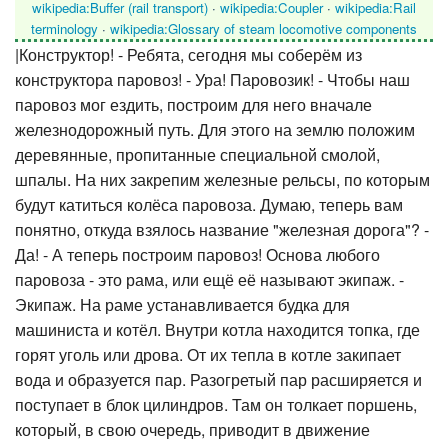
wikipedia:Buffer (rail transport)
·
wikipedia:Coupler
·
wikipedia:Rail
terminology
·
wikipedia:Glossary of steam locomotive components
|Конструктор! - Ребята, сегодня мы соберём из
конструктора паровоз! - Ура! Паровозик! - Чтобы наш
паровоз мог ездить, построим для него вначале
железнодорожный путь. Для этого на землю положим
деревянные, пропитанные специальной смолой,
шпалы. На них закрепим железные рельсы, по которым
будут катиться колёса паровоза. Думаю, теперь вам
понятно, откуда взялось название "железная дорога"? -
Да! - А теперь построим паровоз! Основа любого
паровоза - это рама, или ещё её называют экипаж. -
Экипаж. На раме устанавливается будка для
машиниста и котёл. Внутри котла находится топка, где
горят уголь или дрова. От их тепла в котле закипает
вода и образуется пар. Разогретый пар расширяется и
поступает в блок цилиндров. Там он толкает поршень,
который, в свою очередь, приводит в движение