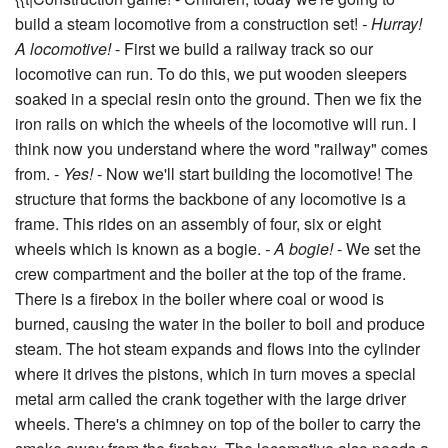
{{t|Construction game! - Children, today we're going to
build a steam locomotive from a construction set!
- Hurray!
A locomotive!
- First we build a railway track so our
locomotive can run. To do this, we put wooden sleepers
soaked in a special resin onto the ground. Then we fix the
iron rails on which the wheels of the locomotive will run. I
think now you understand where the word "railway" comes
from.
- Yes!
- Now we'll start building the locomotive! The
structure that forms the backbone of any locomotive is a
frame. This rides on an assembly of four, six or eight
wheels which is known as a bogie.
- A bogie!
- We set the
crew compartment and the boiler at the top of the frame.
There is a firebox in the boiler where coal or wood is
burned, causing the water in the boiler to boil and produce
steam. The hot steam expands and flows into the cylinder
where it drives the pistons, which in turn moves a special
metal arm called the crank together with the large driver
wheels. There's a chimney on top of the boiler to carry the