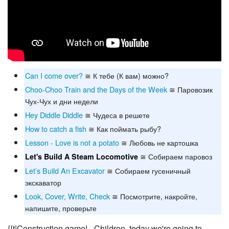
Can I come over?
≅ К тебе (К вам) можно?
Choo-Choo Train and the Days of the Week
≅ Паровозик
Чух-Чух и дни недели
Hey Diddle Diddle
≅ Чудеса в решете
How to catch a fish
≅ Как поймать рыбу?
Lesson - Love is not a potato
≅ Любовь не картошка
≅ Собираем паровоз
Let's Build A Steam Locomotive
Let’s Build An Excavator
≅ Собираем гусеничный
экскаватор
Look, Cover, Write, Check
≅ Посмотрите, накройте,
напишите, проверьте