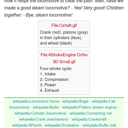
how it helps the locomotive to clear the path. Well, have we
made a good steam locomotive?
- Yes! Very good!
Children
together: - Bye, steam locomotive!
File:Cshaft.gif
Crank (red), pistons (gray)
in their cylinders (blue),
and wheel (black)
File:4StrokeEngine Ortho
3D Small.gif
Four-stroke cycle:
1. Intake
2. Compression
3. Power
4. Exhaust
wikipedia:Locomotive frame
·
wikipedia:Bogie
·
wikipedia:Cab
(locomotive)
·
wikipedia:Boiler
·
wikipedia:Firebox (steam engine)
·
wikipedia:Cylinder (locomotive)
·
wikipedia:Connecting rod
·
wikipedia:Crank (mechanism)
·
wikipedia:Crankshaft
·
wikipedia:Whistle
·
wikipedia:Smokebox
·
wikipedia:Buffer (rail