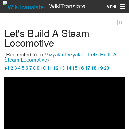
WikiTranslate
MENU
Search
Let's Build A Steam
Locomotive
(Redirected from
Mizyaka-Dizyaka - Let's Build A
Steam Locomotive
)
+
1
2
3
4
5
6
7
8
9
10
11
12
13
14
15
16
17
18
19
20