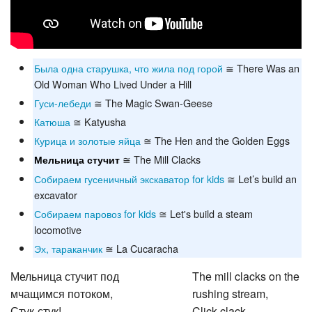
Была одна старушка, что жила под горой
≅ There Was an
Old Woman Who Lived Under a Hill
Гуси-лебеди
≅ The Magic Swan-Geese
Катюша
≅ Katyusha
Курица и золотые яйца
≅ The Hen and the Golden Eggs
≅ The Mill Clacks
Мельница стучит
Собираем гусеничный экскаватор for kids
≅ Let’s build an
excavator
Собираем паровоз for kids
≅ Let's build a steam
locomotive
Эх, тараканчик
≅ La Cucaracha
Мельница стучит под
The mill clacks on the
мчащимся потоком,
rushing stream,
Стук-стук!
Click-clack