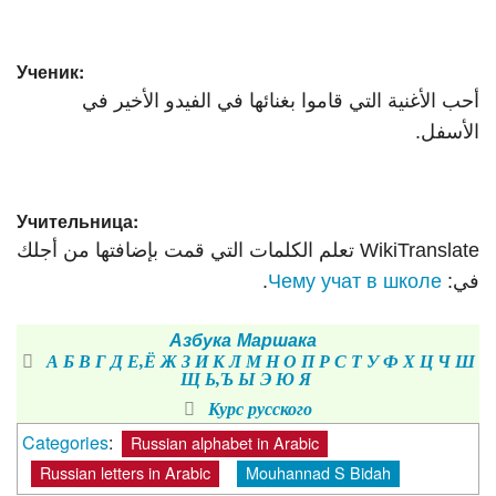
Ученик:
أحب الأغنية التي قاموا بغنائها في الفيدو الأخير في
الأسفل.
Учительница:
WikiTranslate تعلم الكلمات التي قمت بإضافتها من أجلك
في:
Чему учат в школе
.
Азбука Маршака
А
Б
В
Г
Д
Е,Ё
Ж
З
И
К
Л
М
Н
О
П
Р
С
Т
У
Ф
Х
Ц
Ч
Ш
Щ
Ь,Ъ
Ы
Э
Ю
Я
Курс русского
Categories
:
Russian alphabet in Arabic
Russian letters in Arabic
Mouhannad S Bidah