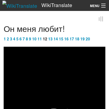
WikiTranslate
MENU
Search
Он меня любит!
1
2
3
4
5
6
7
8
9
10
11
12
13
14
15
16
17
18
19
20