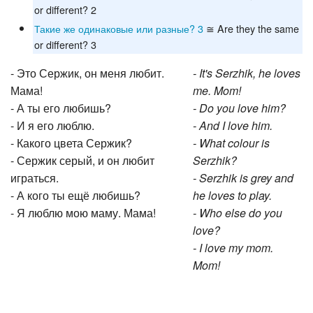
or different? 2
Такие же одинаковые или разные? 3
≅ Are they the same
or different? 3
- Это Сержик, он меня любит.
- It's Serzhik, he loves
Мама!
me. Mom!
- А ты его любишь?
- Do you love him?
- И я его люблю.
- And I love him.
- Какого цвета Сержик?
- What colour is
- Сержик серый, и он любит
Serzhik?
играться.
- Serzhik is grey and
- А кого ты ещё любишь?
he loves to play.
- Я люблю мою маму. Мама!
- Who else do you
love?
- I love my mom.
Mom!