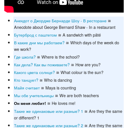
Анекдот о Джордже Бернарде Шоу - В ресторане
≅
Anecdote about George Bernard Shaw - In a restaurant
Бутерброд с паштетом
≅ A sandwich with pâté
В какие дни мы работаем?
≅ Which days of the week do
we work?
Где школа?
≅ Where is the school?
Как дела? Как вы поживаете?
≅ How are you?
Какого цвета солнце?
≅ What colour is the sun?
Кто танцует?
≅ Who is dancing
Майя считает
≅ Maya is counting
Мы обе учительницы
≅ We are both teachers
≅ He loves me!
Он меня любит!
Такие же одинаковые или разные? 1
≅ Are they the same
or different? 1
Такие же одинаковые или разные? 2
≅ Are they the same