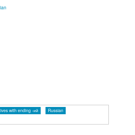
ian
ives with ending -ий
Russian