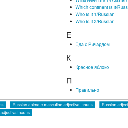
Which continent is it/Russ
Who is it 1/Russian
Who is it 2/Russian
Е
Еда с Ричардом
К
Красное яблоко
П
Правильно
ns
Russian animate masculine adjectival nouns
Russian adject
adjectival nouns