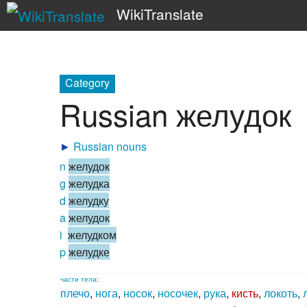
WikiTranslate
Category
Russian желудок
►
Russian nouns
n
желудок
g
желудка
d
желудку
a
желудок
i
желудком
p
желудке
части
тела
:
плечо
,
нога
,
носок
,
носочек
,
рука
,
кисть
,
локоть
,