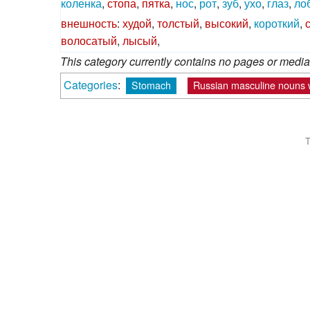
коленка
,
стопа
,
пятка
,
нос
,
рот
,
зуб
,
ухо
,
глаз
,
ло
внешность
:
худой
,
толстый
,
высокий
,
короткий
,
волосатый
,
лысый
,
This category currently contains no pages or media
Categories
:
Stomach
Russian masculine nouns w
T