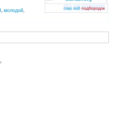
глаз
лоб
подбородок
й
,
молодой
,
y.