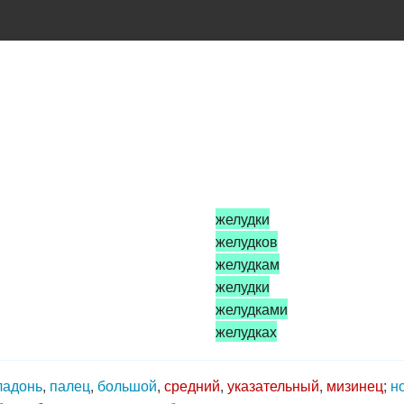
желудки
желудков
желудкам
желудки
желудками
желудках
ладонь
,
палец
,
большой
,
средний
,
указательный
,
мизинец
;
н