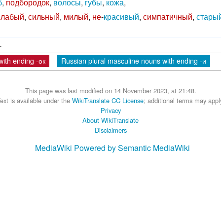
б
,
подбородок
,
волосы
,
губы
,
кожа
,
слабый
,
сильный
,
милый
,
не
-
красивый
,
симпатичный
,
стары
.
ith ending -ок
Russian plural masculine nouns with ending -и
This page was last modified on 14 November 2023, at 21:48.
ext is available under the
WikiTranslate CC License
; additional terms may appl
Privacy
About WikiTranslate
Disclaimers
MediaWiki
Powered by Semantic MediaWiki