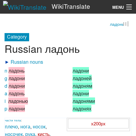
WikiTranslate
MENU
ладонь
Search
Category
Russian ладонь
►
Russian nouns
n
ладонь
ладони
g
ладони
ладоней
d
ладони
ладоням
a
ладонь
ладони
i
ладонью
ладонями
p
ладони
ладонях
части
тела
:
x200px
плечо
,
нога
,
носок
,
носочек
,
рука
,
кисть
,