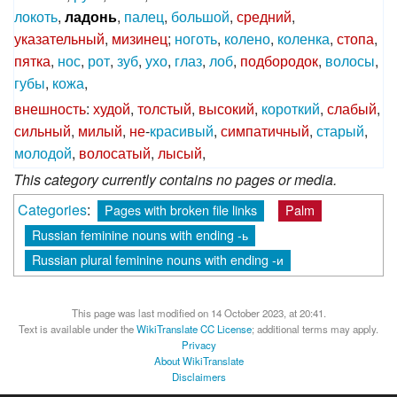
локоть
,
ладонь
,
палец
,
большой
,
средний
,
указательный
,
мизинец
;
ноготь
,
колено
,
коленка
,
стопа
,
пятка
,
нос
,
рот
,
зуб
,
ухо
,
глаз
,
лоб
,
подбородок
,
волосы
,
губы
,
кожа
,
внешность
:
худой
,
толстый
,
высокий
,
короткий
,
слабый
,
сильный
,
милый
,
не
-
красивый
,
симпатичный
,
старый
,
молодой
,
волосатый
,
лысый
,
This category currently contains no pages or media.
Categories
:
Pages with broken file links
Palm
Russian feminine nouns with ending -ь
Russian plural feminine nouns with ending -и
This page was last modified on 14 October 2023, at 20:41.
Text is available under the
WikiTranslate CC License
; additional terms may apply.
Privacy
About WikiTranslate
Disclaimers