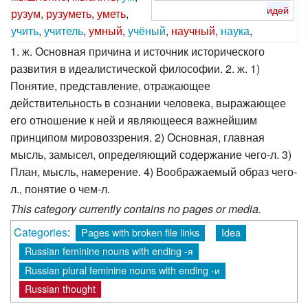
идей
рузум
,
рузуметь
,
уметь
,
учить
,
учитель
,
умный
,
учёный
,
научный
,
наука
,
1. ж. Основная причина и источник исторического
развития в идеалистической философии. 2. ж. 1)
Понятие, представление, отражающее
действительность в сознании человека, выражающее
его отношение к ней и являющееся важнейшим
принципом мировоззрения. 2) Основная, главная
мысль, замысел, определяющий содержание чего-л. 3)
План, мысль, намерение. 4) Воображаемый образ чего-
л., понятие о чем-л.
This category currently contains no pages or media.
Categories
:
Pages with broken file links
Idea
Russian feminine nouns with ending -я
Russian plural feminine nouns with ending -и
Russian thought