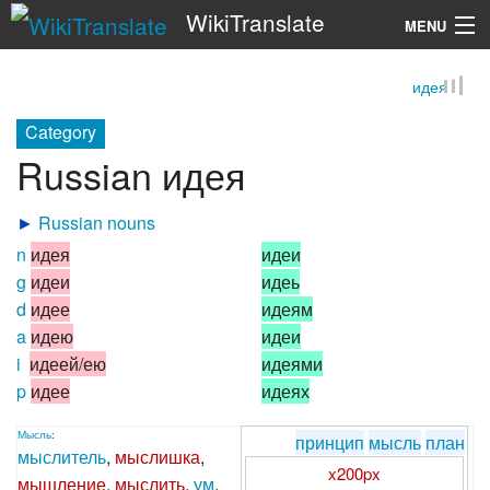
WikiTranslate
MENU
идея
Search
Category
Russian идея
►
Russian nouns
n
идея
идеи
g
идеи
идеь
d
идее
идеям
a
идею
идеи
i
идеей/ею
идеями
p
идее
идеях
Мысль
:
принцип
мысль
план
мыслитель
,
мыслишка
,
x200px
мышление
,
мыслить
,
ум
,