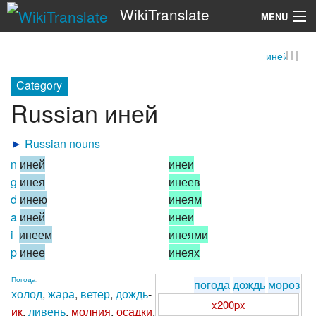
WikiTranslate
MENU
иней
Search
Category
Russian иней
►
Russian nouns
n
иней
инеи
g
инея
инеев
d
инею
инеям
a
иней
инеи
i
инеем
инеями
p
инее
инеях
Погода
:
погода
дождь
мороз
холод
,
жара
,
ветер
,
дождь
-
x200px
ик
,
ливень
,
молния
,
осадки
,