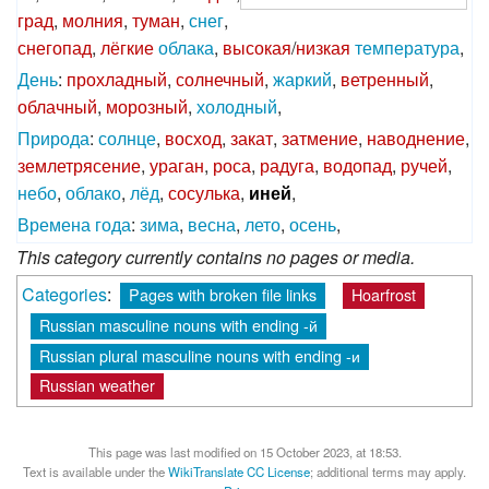
град
,
молния
,
туман
,
снег
,
снегопад
,
лёгкие
облака
,
высокая
/
низкая
температура
,
День
:
прохладный
,
солнечный
,
жаркий
,
ветренный
,
облачный
,
морозный
,
холодный
,
Природа
:
солнце
,
восход
,
закат
,
затмение
,
наводнение
,
землетрясение
,
ураган
,
роса
,
радуга
,
водопад
,
ручей
,
небо
,
облако
,
лёд
,
сосулька
,
иней
,
Времена
года
:
зима
,
весна
,
лето
,
осень
,
This category currently contains no pages or media.
Categories
:
Pages with broken file links
Hoarfrost
Russian masculine nouns with ending -й
Russian plural masculine nouns with ending -и
Russian weather
This page was last modified on 15 October 2023, at 18:53.
Text is available under the
WikiTranslate CC License
; additional terms may apply.