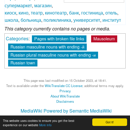
супермаркет
,
магазин
,
киоск
,
кино
,
театр
,
кинотеатр
,
банк
,
гостиница
,
отель
,
школа
,
больница
,
поликлиника
,
университет
,
институт
This category currently contains no pages or media.
Categories
:
Pages with broken file links
Mausoleum
Russian masculine nouns with ending -й
Russian plural masculine nouns with ending -и
Russian town
This page was last modified on 15 October 2023, at 18:41.
Text is available under the
WikiTranslate CC License
; additional terms may apply.
Privacy
About WikiTranslate
Disclaimers
MediaWiki
Powered by Semantic MediaWiki
This website uses cookies to ensure you get the best
Got it!
experience on our website
More info