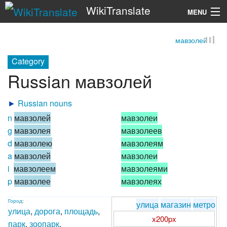
WikiTranslate
MENU
мавзолей
Search
Category
Russian мавзолей
►
Russian nouns
n
мавзолей
мавзолеи
g
мавзолея
мавзолеев
d
мавзолею
мавзолеям
a
мавзолей
мавзолеи
i
мавзолеем
мавзолеями
p
мавзолее
мавзолеях
Город
:
улица
магазин
метро
улица
,
дорога
,
площадь
,
x200px
парк
,
зоопарк
,