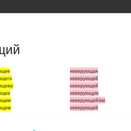
щий
ющее
неверующая
ющего
неверующей
ющему
неверующей
ющее
неверующую
ющим
неверующей/ею
ющем
неверующей