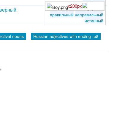
x200px
еверный
,
правильный
неправильный
истинный
ctival nouns
Russian adjectives with ending -ий
y.