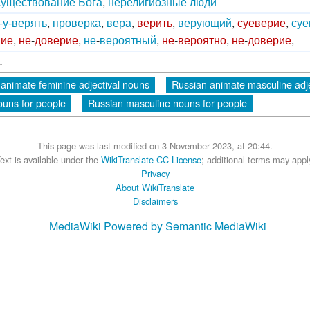
существование
Бога
,
нерелигиозные
люди
-
у-верять
,
проверка
,
вера
,
верить
,
верующий
,
суеверие
,
су
ние
,
не
-
доверие
,
не
-
вероятный
,
не
-
вероятно
,
не
-
доверие
,
.
animate feminine adjectival nouns
Russian animate masculine adje
ouns for people
Russian masculine nouns for people
This page was last modified on 3 November 2023, at 20:44.
ext is available under the
WikiTranslate CC License
; additional terms may appl
Privacy
About WikiTranslate
Disclaimers
MediaWiki
Powered by Semantic MediaWiki