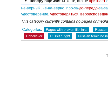
неверующий/ая
: м. ж. те, кто не
признаёт
не-
верный
,
не-
на-
верно
,
про-
за-
до-
передо-
за-
за
удостоверение
,
удостоверяться
,
вероисповеда
This category currently contains no pages or media
Categories
:
Pages with broken file links
Russian 
Unbeliever
Russian right
Russian feminine n
T