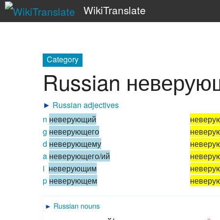
WikiTranslate
Category
Russian неверую
►
Russian adjectives
n
неверующий
неверу
g
неверующего
неверу
d
неверующему
неверу
a
неверующего/ий
неверу
i
неверующим
неверу
p
неверующем
неверу
►
Russian nouns