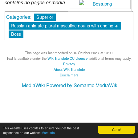
contains no pages or media.
Categories
:
Superior
Russian animate plural masculine nouns with ending -и
Boss
This page was last modified on 16 October 2023, at 13:09.
Text is available under the
WikiTranslate CC License
; additional terms may apply.
Privacy
About WikiTranslate
Disclaimers
MediaWiki
Powered by Semantic MediaWiki
This website uses cookies to ensure you get the best
Got it!
experience on our website
More info