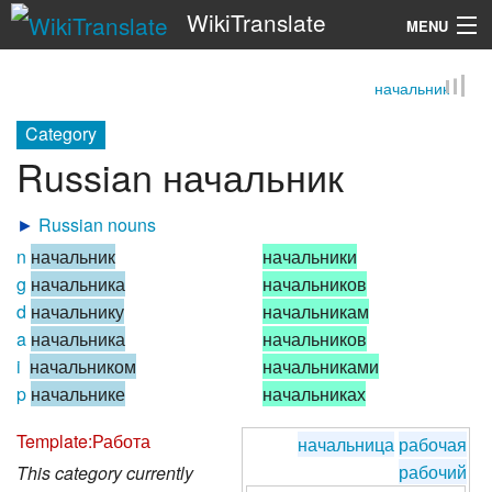
WikiTranslate
MENU
начальник
Search
Category
Russian начальник
►
Russian nouns
n
начальник
начальники
g
начальника
начальников
d
начальнику
начальникам
a
начальника
начальников
i
начальником
начальниками
p
начальнике
начальниках
Template:Работа
начальница
рабочая
рабочий
This category currently