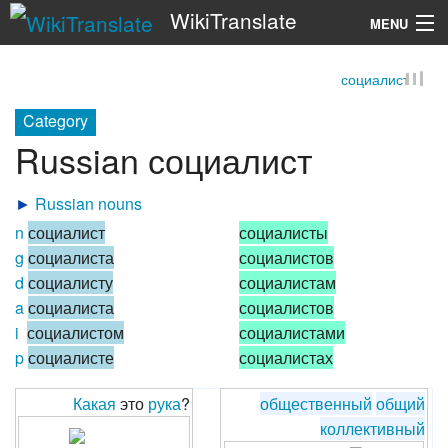
WikiTranslate
MENU
социалист
Search
Category
Russian социалист
►
Russian nouns
n
социалист
социалисты
g
социалиста
социалистов
d
социалисту
социалистам
a
социалиста
социалистов
i
социалистом
социалистами
p
социалисте
социалистах
Какая
это
рука
?
общественный
общий
коллективный