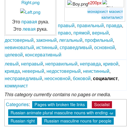
x200px
монархист
маоист
капиталист
Это
правая
рука.
правый
,
правильный
,
правда
,
Это
левая
рука.
право
,
прямой‎
,
верный
,
достоверный
,
законный
,
легальный
,
профильный
,
невиноватый
,
истинный
,
справедливый
,
основной
,
целевой
,
консервативный
левый
,
неправый‎
,
неправильный
,
неправда
,
кривой
,
кривда
,
неверный
,
недостоверный
,
неистинный
,
несправедливый
,
неосновной
,
боковой
,
социалист
,
коммунист
This category currently contains no pages or media.
Categories
:
Pages with broken file links
Socialist
Russian animate plural masculine nouns with ending -ы
Russian right
Russian masculine nouns for people