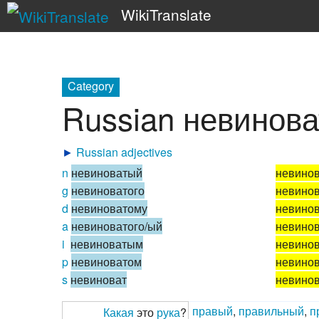
WikiTranslate
Category
Russian невинов
►
Russian adjectives
n
невиноватый
невино
g
невиноватого
невинов
d
невиноватому
невино
a
невиноватого/ый
невино
i
невиноватым
невино
p
невиноватом
невино
s
невиноват
невино
правый
,
правильный
,
п
Какая
это
рука
?