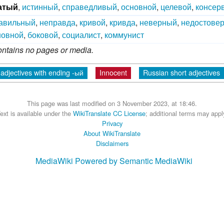
атый
,
истинный
,
справедливый
,
основной
,
целевой
,
консер
авильный
,
неправда
,
кривой
,
кривда
,
неверный
,
недостове
новной
,
боковой
,
социалист
,
коммунист
contains no pages or media.
adjectives with ending -ый
Innocent
Russian short adjectives
This page was last modified on 3 November 2023, at 18:46.
ext is available under the
WikiTranslate CC License
; additional terms may appl
Privacy
About WikiTranslate
Disclaimers
MediaWiki
Powered by Semantic MediaWiki