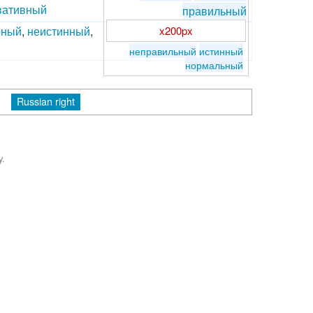
вативный
правильный
рный
,
неистинный
,
x200px
неправильный
истинный
нормальный
Russian right
y.