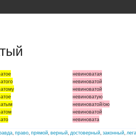
атый
ватое
невиноватая
атого
невиноватой
ватому
невиноватой
ватое
невиноватую
ватым
невиноватой/ою
ватом
невиноватой
вато
невиновата
равда
,
право
,
прямой‎
,
верный
,
достоверный
,
законный
,
лег