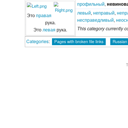
профильный
,
невинов
левый
,
неправый‎
,
непр
Это
правая
несправедливый
,
неос
рука.
This category currently 
Это
левая
рука.
Categories
:
Pages with broken file links
Russian 
T