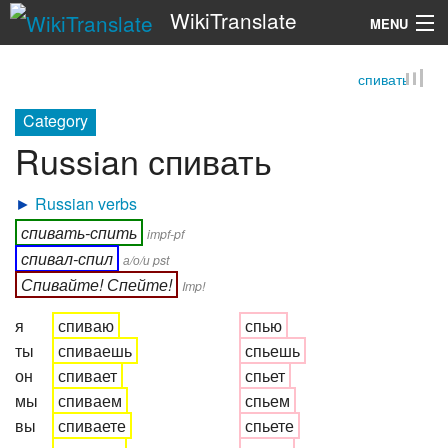
WikiTranslate
MENU
спивать
Search
Category
Russian спивать
►
Russian verbs
спивать-спить
impf-pf
спивал-спил
а/о/и pst
Спивайте! Спейте!
Imp!
я
спиваю
спью
ты
спиваешь
спьешь
он
спивает
спьет
мы
спиваем
спьем
вы
спиваете
спьете