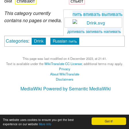
они
спивают
спьют
This category currently
пить
впивать
выпивать
contains no pages or media.
допивать
запивать
напивать
Categories
:
Drink
Russian пить
This page was last modified on 4 December 2023, at 21:41.
Text is available under the
WikiTranslate CC License
; additional terms may apply.
Privacy
About WikiTranslate
Disclaimers
MediaWiki
Powered by Semantic MediaWiki
This website uses cookies to ensure you get the best
Got it!
experience on our website
More info