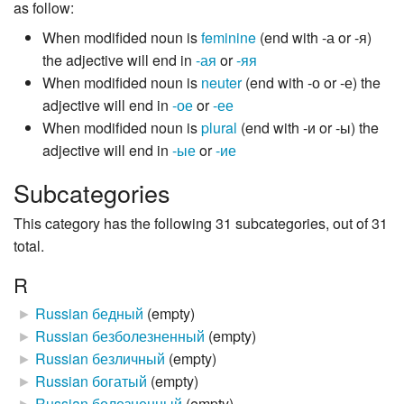
as follow:
When modifided noun is
feminine
(end with -а or -я)
the adjective will end in
-ая
or
-яя
When modifided noun is
neuter
(end with -о or -е) the
adjective will end in
-ое
or
-ее
When modifided noun is
plural
(end with -и or -ы) the
adjective will end in
-ые
or
-ие
Subcategories
This category has the following 31 subcategories, out of 31
total.
R
►
Russian бедный
‎
(empty)
►
Russian безболезненный
‎
(empty)
►
Russian безличный
‎
(empty)
►
Russian богатый
‎
(empty)
►
Russian болезненный
‎
(empty)