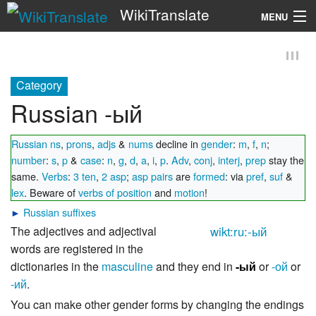
WikiTranslate
MENU
Search
Category
Russian -ый
Russian ns
,
prons
,
adjs
&
nums
decline in
gender
:
m
,
f
,
n
;
number
:
s
,
p
&
case
:
n
,
g
,
d
,
a
,
i
,
p
.
Adv
,
conj
,
interj
,
prep
stay the
same.
Verbs
:
3 ten
,
2 asp
;
asp pairs
are
formed
: via
pref
,
suf
&
lex
. Beware of
verbs of position
and
motion
!
►
Russian suffixes
The adjectives and adjectival
wikt:ru:-ый
words are registered in the
dictionaries in the
masculine
and they end in
-ый
or
-ой
or
-ий
.
You can make other gender forms by changing the endings