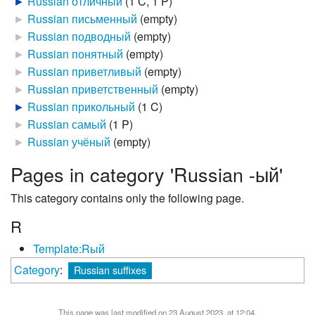
►
Russian отличный
‎
(1 C, 1 P)
►
Russian письменный
‎
(empty)
►
Russian подводный
‎
(empty)
►
Russian понятный
‎
(empty)
►
Russian приветливый
‎
(empty)
►
Russian приветственный
‎
(empty)
►
Russian прикольный
‎
(1 C)
►
Russian самый
‎
(1 P)
►
Russian учёный
‎
(empty)
Pages in category 'Russian -ый'
This category contains only the following page.
R
Template:Rый
Category
:
Russian suffixes
This page was last modified on 23 August 2023, at 12:04.