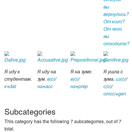
вы
вернулись?
От кого?
От чего
вы
отходите?
Я иду к
Я иду на
Я на зуме.
Я ушла c
студентам.
зум.
в(o)
/
в(o)
/
зума.
из(o)
/
к
+
dat
на
+
acc
на
+
prep
с(o)
/
от(o)
+
gen
Subcategories
This category has the following 7 subcategories, out of 7
total.