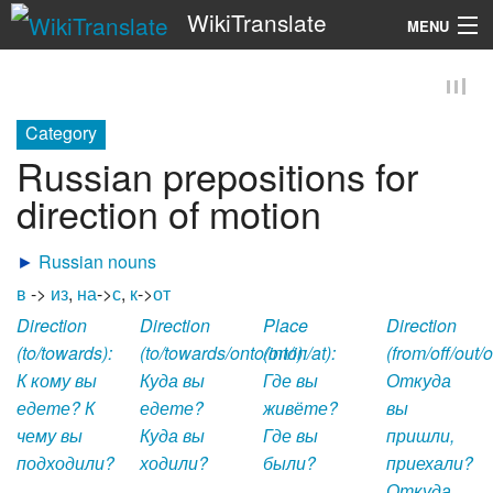
WikiTranslate
MENU
Search
Category
Russian prepositions for
direction of motion
►
Russian nouns
в
->
из
,
на
->
с
,
к
->
от
Direction
Direction
Place
Direction
(to/towards):
(to/towards/onto/into):
(on/in/at):
(from/off/out/o
К кому вы
Куда вы
Где вы
Откуда
едете? К
едете?
живёте?
вы
чему вы
Куда вы
Где вы
пришли,
подходили?
ходили?
были?
приехали?
Откуда