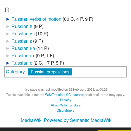
R
►
Russian verbs of motion
‎
(60 C, 4 P, 9 F)
►
Russian в
‎
(9 P)
►
Russian из
‎
(10 P)
►
Russian к
‎
(9 P)
►
Russian на
‎
(14 P)
►
Russian от
‎
(9 P, 1 F)
►
Russian с
‎
(2 C, 17 P, 5 F)
Category
:
Russian prepositions
This page was last modified on 26 February 2023, at 00:26.
Text is available under the
WikiTranslate CC License
; additional terms may apply.
Privacy
About WikiTranslate
Disclaimers
MediaWiki
Powered by Semantic MediaWiki