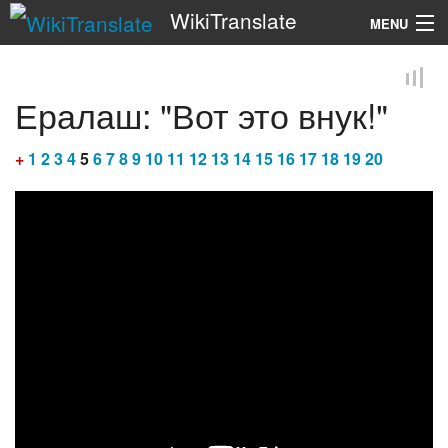
WikiTranslate
MENU
Search
Ералаш: "Вот это внук!"
+
1
2
3
4
5
6
7
8
9
10
11
12
13
14
15
16
17
18
19
20