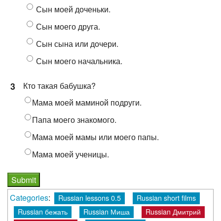
Сын моей доченьки.
Сын моего друга.
Сын сына или дочери.
Сын моего начальника.
3
Кто такая бабушка?
Мама моей маминой подруги.
Папа моего знакомого.
Мама моей мамы или моего папы.
Мама моей ученицы.
Categories
:
Russian lessons 0.5
Russian short films
Russian бежать
Russian Миша
Russian Дмитрий