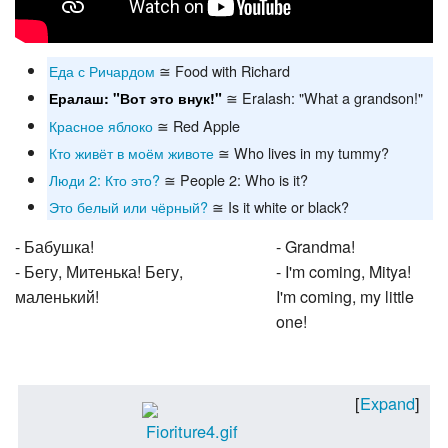
Еда с Ричардом
≅ Food with Richard
≅ Eralash: "What a grandson!"
Ералаш: "Вот это внук!"
Красное яблоко
≅ Red Apple
Кто живёт в моём животе
≅ Who lives in my tummy?
Люди 2: Кто это?
≅ People 2: Who is it?
Это белый или чёрный?
≅ Is it white or black?
- Бабушка!
- Grandma!
- Бегу, Митенька! Бегу,
- I'm coming, Mitya!
маленький!
I'm coming, my little
one!
Expand